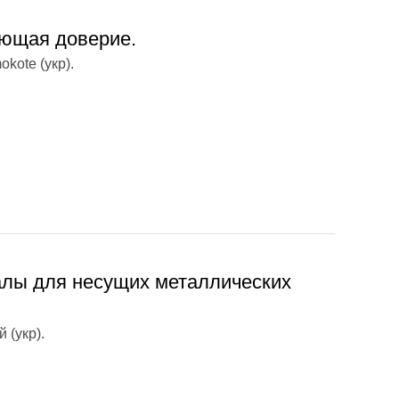
ющая доверие.
kote (укр).
лы для несущих металлических
 (укр).