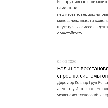
Конструктивные огнезащитн
цементные,
перлитовые, вермикулитов
минераловатные, гипсоволо
штукатурных смесей, иден
огнестойкости.
05.03.2026
Большое восстанов
спрос на системы о
Директор Ковлар Груп Конс
агентству Интерфакс-Украин
украинских технологий и пе