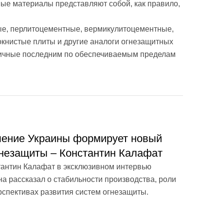
ые материалы представляют собой, как правило,
ые, перлитоцементные, вермикулитоцементные,
книстые плиты и другие аналоги огнезащитных
тичные последним по обеспечиваемым пределам
ление Украины формирует новый
гнезащиты – Константин Калафат
тантин Калафат в эксклюзивном интервью
а рассказал о стабильности производства, роли
рспективах развития систем огнезащиты.