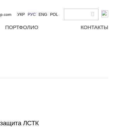
up.com
УКР
РУС
ENG
POL
ПОРТФОЛИО
КОНТАКТЫ
езащита ЛСТК