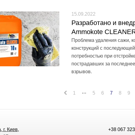
15.09.2022
Разработано и внед
Ammokote CLEANE
Проблема удаления сажи, ко
конструкций с последующей
потребностью при отстройк
пострадавших за последнее
взрывов.
…
1
5
6
7
8
9
 г. Киев,
+38 067 323