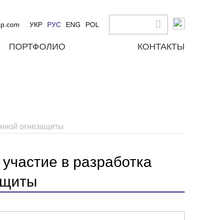
up.com
УКР
РУС
ENG
POL
ПОРТФОЛИО
КОНТАКТЫ
енной огнезащиты
 участие в разработка
ащиты