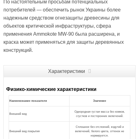
По настоятельным просьбам потенциальных
потребителей — обеспечить рынок Украины более
надежным средством огнезащиты древесины для
объектов критической инфраструктуры, сфера
применения Ammokote MW-90 была расширена, и
краска может применяться для защиты деревянных
конструкций.
Характеристики
Физико-химические характеристики
Наименование показателя
Значение
Однородная густая масса без комков,
Внешний вид
сгустков и посторонних включений.
Сплошное без отслоений, вздутий и
Внешний вид покрытия
включений, белого цвета, оттенок не
нормируется.