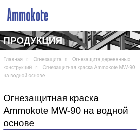
ПРОДУКЦИЯ
Главная
Огнезащита
Огнезащита деревянных
конструкций
Огнезащитная краска Ammokote MW-90
на водной основе
Огнезащитная краска
Ammokote MW-90 на водной
основе