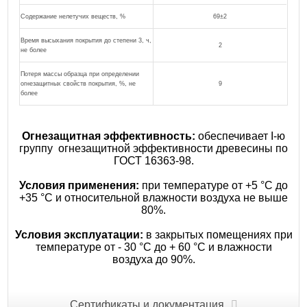
Содержание нелетучих веществ, %
69±2
Время высыхания покрытия до степени 3, ч,
2
не более
Потеря массы образца при определении
огнезащитных свойств покрытия, %, не
9
более
Огнезащитная эффективность:
обеспечивает I-ю
группу огнезащитной эффективности древесины по
ГОСТ 16363-98.
Условия применения:
при температуре от +5 °С до
+35 °С и относительной влажности воздуха не выше
80%.
Условия эксплуатации:
в закрытых помещениях при
температуре от - 30 °С до + 60 °С и влажности
воздуха до 90%.
Сертификаты и документация