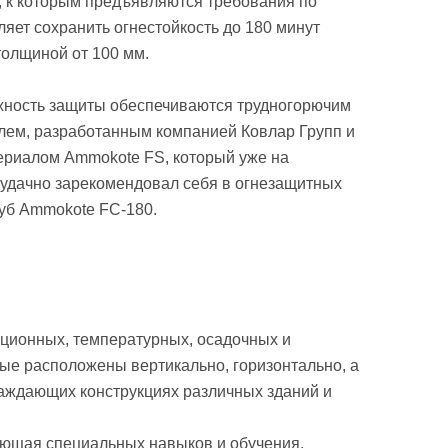
 к которым предъявляются требования по
ляет сохранить огнестойкость до 180 минут
олщиной от 100 мм.
жность защиты обеспечиваются трудногорючим
лем, разработанным компанией Ковлар Групп и
риалом Ammokote FS, который уже на
 удачно зарекомендовал себя в огнезащитных
уб Ammokote FС-180.
ционных, температурных, осадочных и
ые расположены вертикально, горизонтально, а
аждающих конструкциях различных зданий и
ующая специальных навыков и обучения.