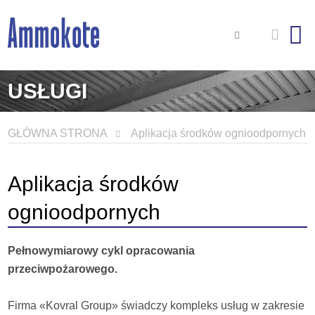
USŁUGI
GŁÓWNA STRONA
Aplikacja środków ognioodpornych
Aplikacja środków
ognioodpornych
Pełnowymiarowy cykl opracowania
przeciwpożarowego.
Firma «Kovral Group» świadczy kompleks usług w zakresie