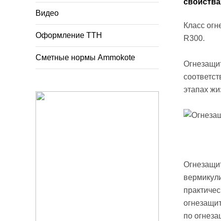
свойства
Видео
Класс огн
Оформление ТТН
R300.
Сметные нормы Ammokote
Огнезащит
соответст
этапах жи
Огнезащит
вермикули
практичес
огнезащит
по огнеза