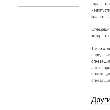
года, а т
недопусти
значитель
Огнезащит
которого 
Такое отл
определяе
огнезащит
антикорро
огнезащит
огнезащит
Друг