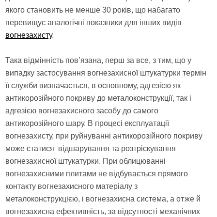
якого становить не менше 30 років, що набагато
перевищує аналогічні показники для інших видів
вогнезахисту
.
Така відмінність пов’язана, перш за все, з тим, що у
випадку застосування вогнезахисної штукатурки термін
її служби визначається, в основному, адгезією як
антикорозійного покриву до металоконструкції, так і
адгезією вогнезахисного засобу до самого
антикорозійного шару. В процесі експлуатації
вогнезахисту, при руйнуванні антикорозійного покриву
може статися відшарування та розтріскування
вогнезахисної штукатурки. При облицюванні
вогнезахисними плитами не відбувається прямого
контакту вогнезахисного матеріалу з
металоконструкцією, і вогнезахисна система, а отже й
вогнезахисна ефективність, за відсутності механічних