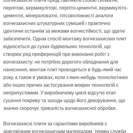
Вогнезахисні плити представляють собою силікатні,
перлітові, вермикулітові, перліто-цементні, вермикуліто-
цементні, мінераловатні, гіпсоволокнисті аналоги
вогнезахисних штукатурних сумішей і практично
ідентичні останнім за межами вогнестійкості, що здатні
забезпечити. Однак спосіб монтажу вогнезахисних плит
відноситься до сухих будівельних технологій, що
створює ряд преференцій при виконанні робіт з
вогнезахисту: не потрібно дорогого обладнання для
нанесення, монтаж плит проводиться в будь-який час
року, а також в умовах, коли з яких-небудь технологічних
або інших причин застосування мокрих технологій є
неприпустимим. У виробничому циклі відсутні етап
сушіння покриву та заходи щодо його декорування, що
значно скорочує тривалість вогнезахисної обробки.
Вогнезахисні плити за гарантіями виробників є
довговічним вогнезахисним матеріалом, термін служби