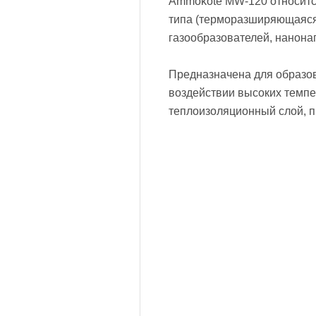
Ammokote MW-120 относитс
типа (терморазширяющаяся 
газообразователей, нанона
Предназначена для образов
воздействии высоких темпе
теплоизоляционный слой, п