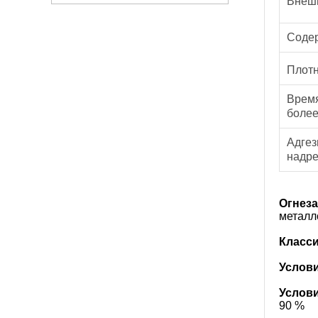
Внешн
Содер
Плотн
Время
боле
Адгез
надре
Огнез
металл
Класси
Услов
Услови
90 %