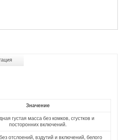
тация
Значение
ная густая масса без комков, сгустков и
посторонних включений.
ез отслоений, вздутий и включений, белого