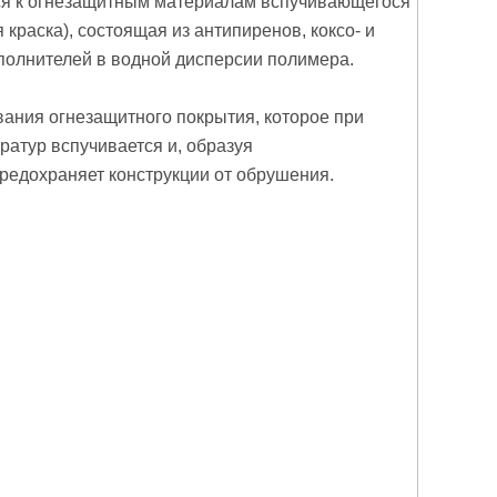
я к огнезащитным материалам вспучивающегося
краска), состоящая из антипиренов, коксо- и
полнителей в водной дисперсии полимера.
ания огнезащитного покрытия, которое при
ратур вспучивается и, образуя
редохраняет конструкции от обрушения.