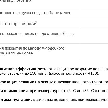
ий вид покрытия
жание нелетучих веществ, %, не менее
3
ость покрытия, кг/м
 высыхания покрытия до степени 3, ч, не
е
ия покрытия по методу Х-подобного
за, балл, не более
ащитная эффективность:
огнезащитное покрытие повышае
оконструкций до 150 минут (класс огнестойкости R150).
фикация реакции на огонь:
огнезащитное покрытие относ
ия применения:
при температуре от +5 °С до +35 °С и отн
я эксплуатации:
в закрытых помещениях при температуре о