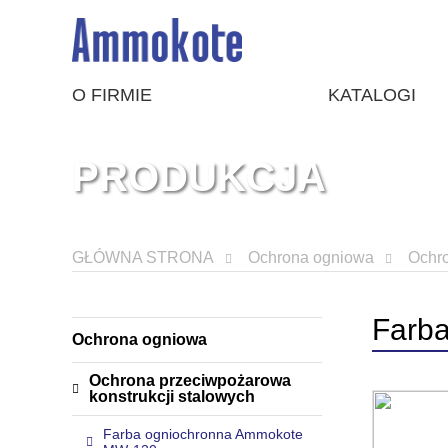
O FIRMIE
KATALOGI
PRODUKCJA
GŁÓWNA STRONA
Ochrona ogniowa
Ochro
Farb
Ochrona ogniowa
Ochrona przeciwpożarowa
konstrukcji stalowych
Farba ogniochronna Ammokote