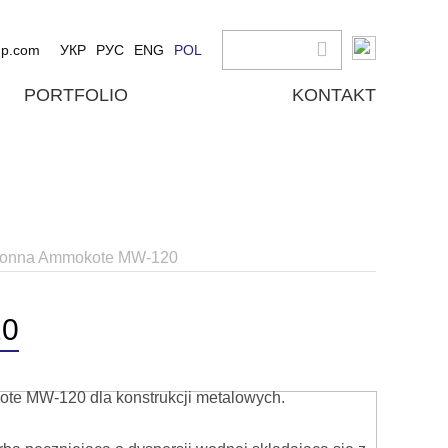
up.com
УКР
РУС
ENG
POL
PORTFOLIO
KONTAKT
hronna Ammokote MW-120
20
te MW-120 dla konstrukcji metalowych.