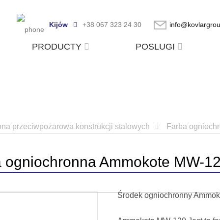
Kijów
+38 067 323 24 30
info@kovlargro
PRODUCTY
POSLUGI
na przeciwpożarowa konstrukcji stalowych
Farba ognioc
a ogniochronna Ammokote MW-1
Środek ogniochronny Ammoko