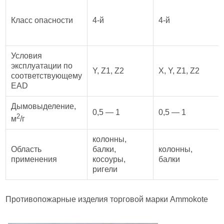
Класс опасности
4-й
4-й
Условия
эксплуатации по
Y, Z1, Z2
X, Y, Z1, Z2
соответствующему
EAD
Дымовыделение,
0,5 — 1
0,5 — 1
2
м
/г
колонны,
Область
балки,
колонны,
применения
косоуры,
балки
ригели
Противопожарные изделия торговой марки Ammokote