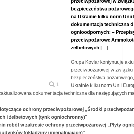
przeciwpożarowej w związku
bezpieczeństwa pożarowego
na Ukrainie kilku norm Unii
dokumentacja techniczna d
ognioodpornych: – Przepis
przeciwpożarowe Ammokote 
żelbetowych […]
Grupa Kovlar kontynuuje aktu
przeciwpożarowej w związku 
bezpieczeństwa pożarowego,
1
Ukrainie kilku norm Unii Europ
zaktualizowana dokumentacja techniczna dla następujących ma
dotyczące ochrony przeciwpożarowej „Środki przeciwpoża
h i żelbetowych (tynk ogniochronny)”
in robót w zakresie ochrony przeciwpożarowej „Płyty ogn
udynków (okładziny uniepalniające)”