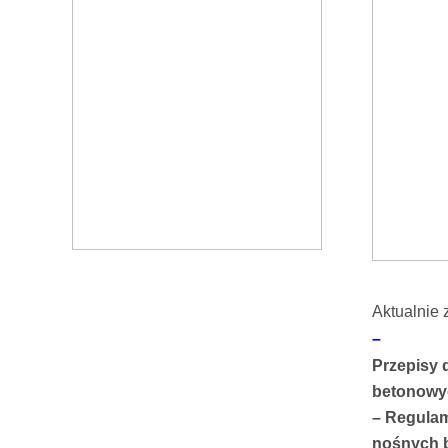
Aktualnie 
–
Przepisy 
betonowyc
– Regulam
nośnych b