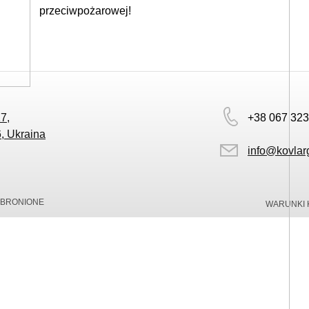
przeciwpożarowej!
27,
+38 067 323
, Ukraina
info@kovlar
OBRONIONE
WARUNKI 