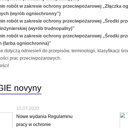
in robót w zakresie ochrony przeciwpożarowej „Złączka o
wych (wyrób ogniochronny”)
in robót w zakresie ochrony przeciwpożarowej „Środki p
 inżynierskiej (wyrób trudnopalny)”
in robót w zakresie ochrony przeciwpożarowej „Środki prz
 (farba ogniochronna)”
je dotyczą odniesień do przepisów, terminologii, klasyfikacji śr
akości prac przeciwpożarowych.
ości!
GIE
novyny
15.07.2020
Nowe wydania Regulaminu
pracy w ochronie