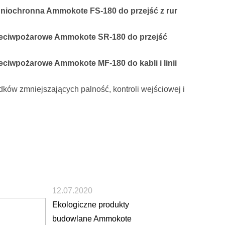
gniochronna Ammokote FS-180 do przejść z rur
rzeciwpożarowe Ammokote SR-180 do przejść
eciwpożarowe Ammokote MF-180 do kabli i linii
odków zmniejszających palność, kontroli wejściowej i
12.07.2020
Ekologiczne produkty
budowlane Ammokote