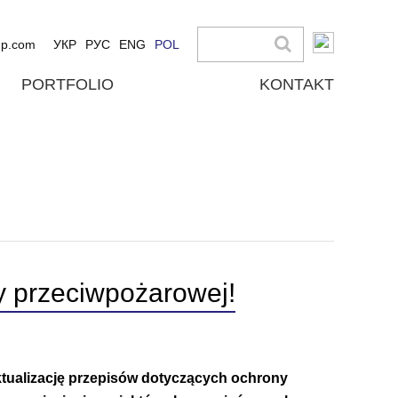
up.com
УКР
РУС
ENG
POL
PORTFOLIO
KONTAKT
y przeciwpożarowej!
tualizację przepisów dotyczących ochrony