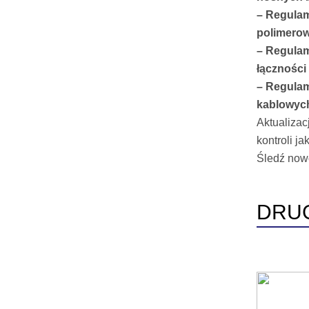
– Regulam
polimero
– Regulam
łączności
– Regulam
kablowych
Aktualizac
kontroli j
Śledź now
DRU