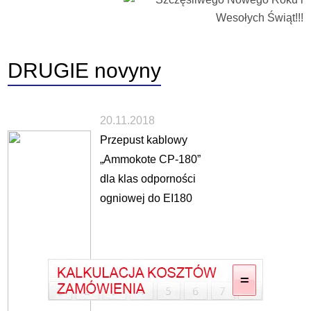
DRUGIE
novyny
20.11.2018
Przepust kablowy
„Ammokote CP-180”
dla klas odporności
ogniowej do EI180