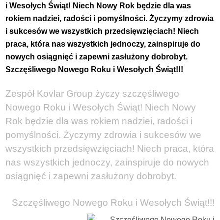
i Wesołych Świąt! Niech Nowy Rok będzie dla was
rokiem nadziei, radości i pomyślności. Życzymy zdrowia
i sukcesów we wszystkich przedsięwzięciach! Niech
praca, która nas wszystkich jednoczy, zainspiruje do
nowych osiągnięć i zapewni zasłużony dobrobyt.
Szczęśliwego Nowego Roku i Wesołych Świąt!!!
Zespół Kovlar Group życzy szczęśliwego
Nowego Roku i Wesołych Świąt! Niech Nowy
Rok będzie dla was rokiem nadziei, radości i
pomyślności. Życzymy zdrowia i sukcesów we
wszystkich przedsięwzięciach! Niech praca, która
nas wszystkich jednoczy, zainspiruje do nowych
osiągnięć i zapewni zasłużony dobrobyt.
Szczęśliwego Nowego Roku i Wesołych Świąt!!!