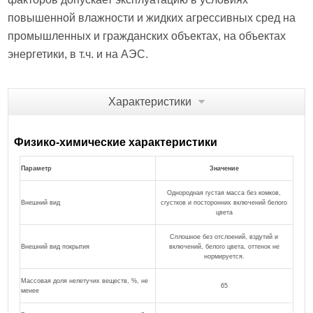
повышенной влажности и жидких агрессивных сред на
промышленных и гражданских объектах, на объектах
энергетики, в т.ч. и на АЭС.
Характеристики
Физико-химические характеристики
Параметр
Значение
Однородная густая масса без комков,
Внешний вид
сгустков и посторонних включений белого
цвета
Сплошное без отслоений, вздутий и
Внешний вид покрытия
включений, белого цвета, оттенок не
нормируется.
Массовая доля нелетучих веществ, %, не
65
менее