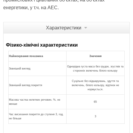
енергетики, у т.ч. на АЕС.
Характеристики
Фізико-хімічні характеристики
Найменування показника
Значення
Однорідна густа маса без грудок, згустків та
Зовнішній вигляд
сторонніх включень білого кольору
Суцільне без відшарувань, здуття та
Зовнішній вигляд покриття
включень, білого кольору, відтінок не
нормується.
Масова частка нелетких речовин, %, не
65
менше
Час висихання покриття до ступеня 3, год,
3
не більше