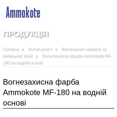
ПРОДУКЦІЯ
Головна
Вогнезахист
Вогнезахист кабелів та
кабельних ліній
Вогнезахисна фарба Ammokote MF-
180 на водній основі
Вогнезахисна фарба
Ammokote MF-180 на водній
основі