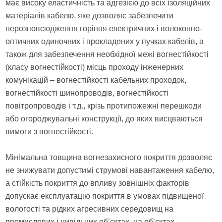
має високу еластичність та адгезією до всіх ізоляційних
матеріалів кабелю, яке дозволяє забезпечити
нерозповсюдження горіння електричних і волоконно-
оптичних одиночних і прокладених у пучках кабелів, а
також для забезпечення необхідної межі вогнестійкості
(класу вогнестійкості) місць проходу інженерних
комунікацій – вогнестійкості кабельних проходок,
вогнестійкості шинопроводів, вогнестійкості
повітропроводів і т.д., крізь протипожежні перешкоди
або огороджувальні конструкції, до яких висцваються
вимоги з вогнестійкості.
Мінімальна товщина вогнезахисного покриття дозволяє
не знижувати допустимі струмові навантаження кабелю,
а стійкість покриття до впливу зовнішніх факторів
допускає експлуатацію покриття в умовах підвищеної
вологості та рідких агресивних середовищ на
промислових і цивільних об’єктах, на об’єктах