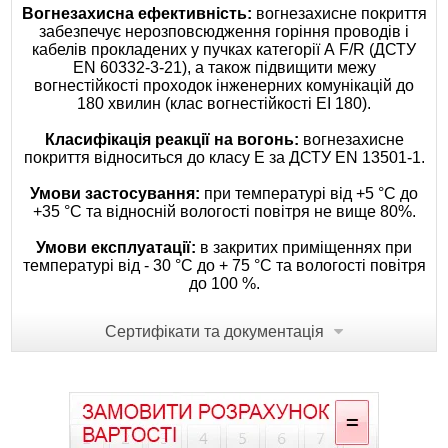
Вогнезахисна ефективність:
вогнезахисне покриття
забезпечує нерозповсюдження горіння проводів і
кабелів прокладених у пучках категорії А F/R (ДСТУ
ЕN 60332-3-21), а також підвищити межу
вогнестійкості проходок інженерних комунікацій до
180 хвилин (клас вогнестійкості EI 180).
Класифікація реакції на вогонь:
вогнезахисне
покриття відноситься до класу Е за ДСТУ ЕN 13501-1.
Умови застосування:
при температурі від +5 °С до
+35 °С та відносній вологості повітря не вище 80%.
Умови експлуатації:
в закритих приміщеннях при
температурі від - 30 °С до + 75 °С та вологості повітря
до 100 %.
Сертифікати та документація