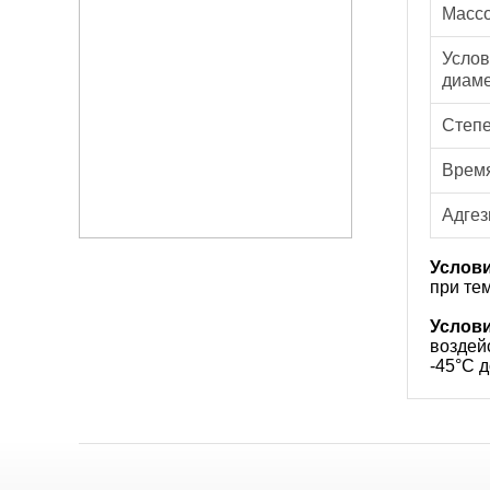
Массо
Услов
диаме
Степе
Время
Адгез
Услови
при те
Услови
воздей
-45°С д