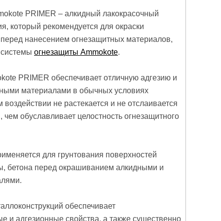
mokote PRIMER – алкидный лакокрасочный
я, который рекомендуется для окраски
 перед нанесением огнезащитных материалов,
х системы
огнезащиты Ammokote
.
kote PRIMER обеспечивает отличную адгезию и
тными материалами в обычных условиях
м воздействии не растекается и не отслаивается
й, чем обуславливает целостность огнезащитного
именяется для грунтования поверхностей
ы, бетона перед окрашиванием алкидными и
алями.
таллоконструкций обеспечивает
е и адгезионные свойства, а также существенно