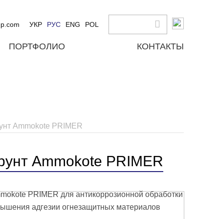
up.com
УКР
РУС
ENG
POL
ПОРТФОЛИО
КОНТАКТЫ
рунт Ammokote PRIMER
грунт Ammokote PRIMER
mokote PRIMER для антикоррозионной обработки
овышения адгезии огнезащитных материалов