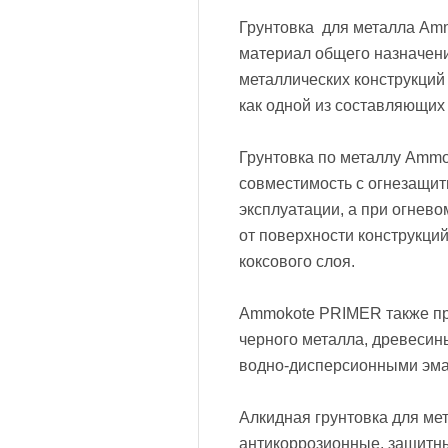
Грунтовка для металла Am
материал общего назначени
металлических конструкций
как одной из составляющи
Грунтовка по металлу Ammo
совместимость с огнезащи
эксплуатации, а при огнево
от поверхности конструкци
коксового слоя.
Ammokote PRIMER также пр
черного металла, древесин
водно-дисперсионными эм
Алкидная грунтовка для ме
антикоррозионные, защитны