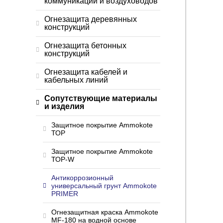
коммуникаций и воздуховодов
Огнезащита деревянных
конструкций
Огнезащита бетонных
конструкций
Огнезащита кабелей и
кабельных линий
Сопутствующие материалы
и изделия
Защитное покрытие Ammokote
ТОP
Защитное покрытие Ammokote
ТОP-W
Антикоррозионный
универсальный грунт Ammokote
PRIMER
Огнезащитная краска Ammokote
MF-180 на водной основе