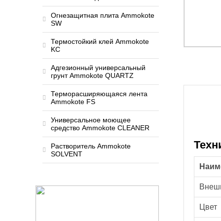
Огнезащитная плита Ammokote
SW
Термостойкий клей Ammokote
KC
Адгезионный универсальный
грунт Ammokote QUARTZ
Терморасширяющаяся лента
Ammokote FS
Универсальное моющее
средство Ammokote CLEANER
Техн
Растворитель Ammokote
SOLVENT
Наим
Внешн
Цвет