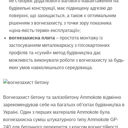
не створює додаткового вагового навантаження на
будівельні конструкції, має підвищену адгезію до
поверхні, що захищається, а також є оптимальним
рішенням з вогнезахисту, з точки зору показника
«ціна-якість-термін експлуатації»;
вогнезахисна плита
– простота монтажу із
застосуванням металокаркасу з гіпсокартонних
профілів та «сухий» метод будівництва дає
можливість виконувати роботи з вогнезахисту за будь-
яких умов навколишнього середовища.
Вогнезахист бетону та залізобетону Ammokote відмінно
зарекомендував себе на багатьох об’єктах будівництва в
Україні. Один з перших матеріалів Ammokote була
вогнезахисна суміш штукатурного типу Ammokote GP-
240 для бетонного перекриття з класом вогнестійкості