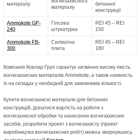
вогнезахисного
матеріалу
бетонної
матеріалу
конструкції
Ammokote GP-
Гіпсова
REI 45 – REI
240
штукатурка
150
Ammokote FB-
Силікатна
REI 45 – REI
300
плита
180
Компанія Ковлар Груп гарантує незмінно високу якість
вогнезахисних матеріалів Ammokote, а також наявність
їх на складах у необхідній для замовників кількості.
Купити вогнезахисні матеріали для бетонних
конструкцій, дізнатися вартість на роботи з
вогнезахисної обробки та нанесення вогнезахисних
засобів, розробити проект з вогнезахисту (проект
виробництва вогнезахисних робіт) можна звернувшись