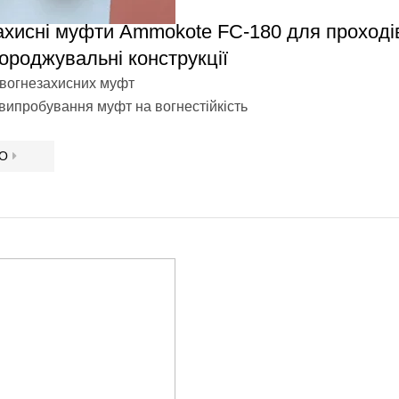
ахисні муфти Ammokote FС-180 для проході
городжувальні конструкції
вогнезахисних муфт
 випробування муфт на вогнестійкість
ЕО