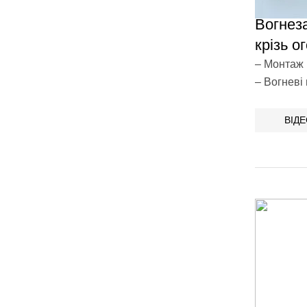
Вогнез
крізь о
– Монтаж 
– Вогневі
ВІД