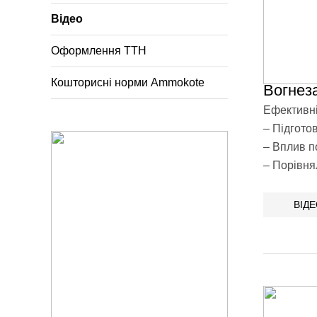
Відео
Оформлення ТТН
Кошторисні норми Ammokote
Вогнез
Ефективні
– Підгото
– Вплив п
– Порівня
ВІД