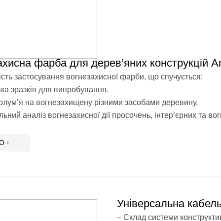
ахисна фарба для дерев’яних конструкцій
сть застосування вогнезахисної фарби, що спучується:
вка зразків для випробування.
олумʼя на вогнезахищену різними засобами деревину.
льний аналіз вогнезахисної дії просочень, інтер’єрних та во
ЕО
Універсальна кабел
– Склад системи конструкт