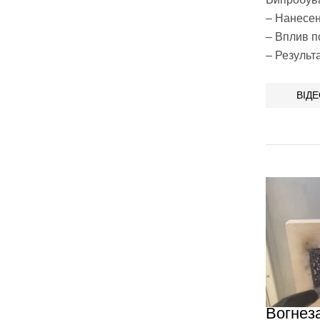
– Нанесен
– Вплив п
– Результа
ВІД
Вогнез