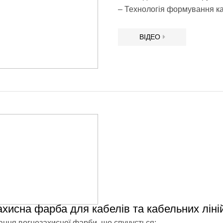
– Технологія формування ка
ВІДЕО
ахисна фарба для кабелів та кабельних лін
ння вогнезахисної фарби, що спучується: