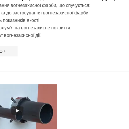
ння вогнезахисної фарби, що спучується:
вка до застосування вогнезахисної фарби.
 показників якості.
олумʼя на вогнезахисне покриття.
т вогнезахисної дії.
ЕО