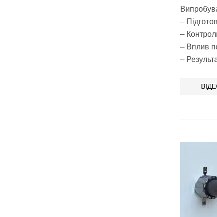
Випробува
– Підгото
– Контроль
– Вплив п
– Результа
ВІД