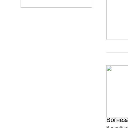
Вогнез
Випробува