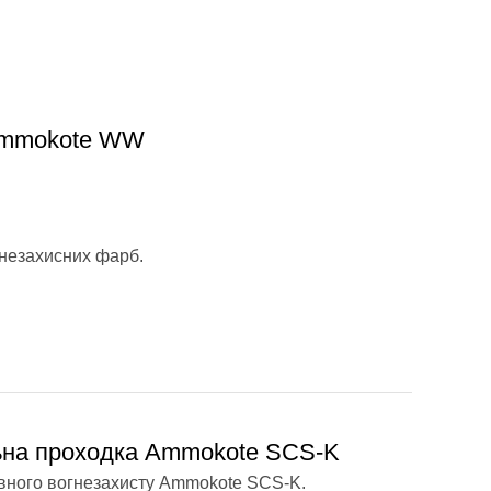
 Ammokote WW
гнезахисних фарб.
ьна проходка Ammokote SCS-K
ивного вогнезахисту Ammokote SCS-K.