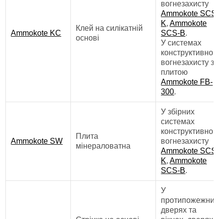
вогнезахисту
Ammokote SCS
K
,
Ammokote
Клей на силікатній
Ammokote KC
SCS-В
.
основі
У системах
конструктивног
вогнезахисту з
плитою
Ammokote FB-
300
.
У збірних
системах
конструктивног
Плита
Ammokote SW
вогнезахисту
мінераловатна
Ammokote SCS
K
,
Ammokote
SCS-В
.
У
протипожежних
дверях та