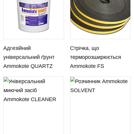
Адгезійний
Стрічка, що
універсальний ґрунт
терморозширюється
Ammokote QUARTZ
Ammokote FS