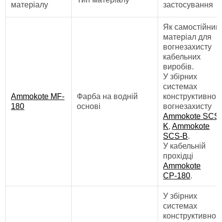
матеріалу
застосування
Як самостійний
матеріал для
вогнезахисту
кабельних
виробів.
У збірних
системах
Ammokote MF-
Фарба на водній
конструктивног
180
основі
вогнезахисту
Ammokote SCS
K
,
Ammokote
SCS-В
.
У кабельній
прохідці
Ammokote
СР-180
.
У збірних
системах
конструктивног