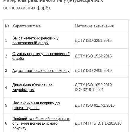
матеріалів реактивного типу (інтумесцентних
вогнезахисних фарб).
№
Характеристика
Методика визначення
Вміст нелетких речовин у
1
ДСТУ ISO 3251:2015
вогнезахисній фарбі
Ступінь перетиру вогнезахисної
2
ДСТУ ISO 1524:2015
фарби
3
Адгезія вогнезахисного покриву
ДСТУ ISO 2409:2019
Динамічна вʼязкість за
ДСТУ ISO 1652:2019
4
Брукфілдом
ISO 3219-1:2021
Час висихання покриву до
5
ДСТУ ISO 9117-1:2015
різних ступенів
Лінійний та обﹸємний коефіцієнт
6
спучення вогнезахисного
ДСТУ-Н П Б В.1.1-29:2010
покриву