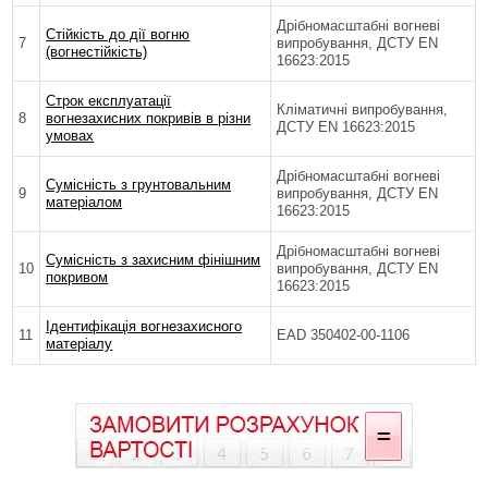
Дрібномасштабні вогневі
Стійкість до дії вогню
7
випробування, ДСТУ EN
(вогнестійкість)
16623:2015
Строк експлуатації
Кліматичні випробування,
8
вогнезахисних покривів в різни
ДСТУ EN 16623:2015
умовах
Дрібномасштабні вогневі
Сумісність з грунтовальним
9
випробування, ДСТУ EN
матеріалом
16623:2015
Дрібномасштабні вогневі
Сумісність з захисним фінішним
10
випробування, ДСТУ EN
покривом
16623:2015
Ідентифікація вогнезахисного
11
EAD 350402-00-1106
матеріалу