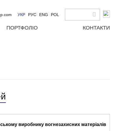
up.com
УКР
РУС
ENG
POL
ПОРТФОЛІО
КОНТАКТИ
ей
нському виробнику вогнезахисних матеріалів