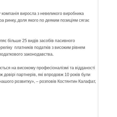
у компанія виросла з невеликого виробника
ра ринку, доля якого по деяким позиціям сягає
ляє більше 25 видів засобів пасивного
ереліку платників податків з високим рівнем
податкового законодавства.
зується на високому професіоналізмі та відданості
ож довірі партнерів, які впродовж 10 років були
ашого розвитку», – розповів Костянтин Калафат,