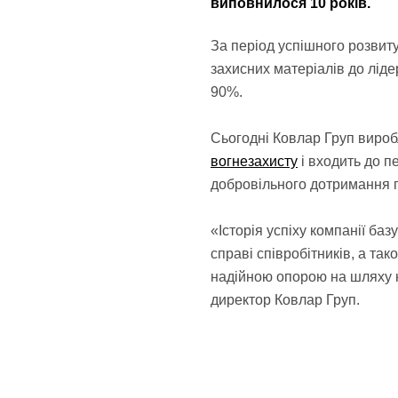
виповнилося 10 років.
За період успішного розвит
захисних матеріалів до ліде
90%.
Сьогодні Ковлар Груп вироб
вогнезахисту
і входить до п
добровільного дотримання 
«Історія успіху компанії ба
справі співробітників, а так
надійною опорою на шляху н
директор Ковлар Груп.