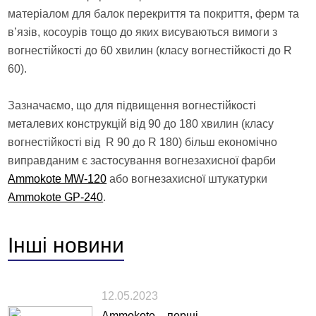
матеріалом для балок перекриття та покриття, ферм та
в’язів, косоурів тощо до яких висуваються вимоги з
вогнестійкості до 60 хвилин (класу вогнестійкості до R
60).
Зазначаємо, що для підвищення вогнестійкості
металевих конструкцій від 90 до 180 хвилин (класу
вогнестійкості від R 90 до R 180) більш економічно
виправданим є застосування вогнезахисної фарби
Ammokote MW-120
або вогнезахисної штукатурки
Ammokote GP-240
.
Інші
новини
12.05.2023
Ammokote – перші