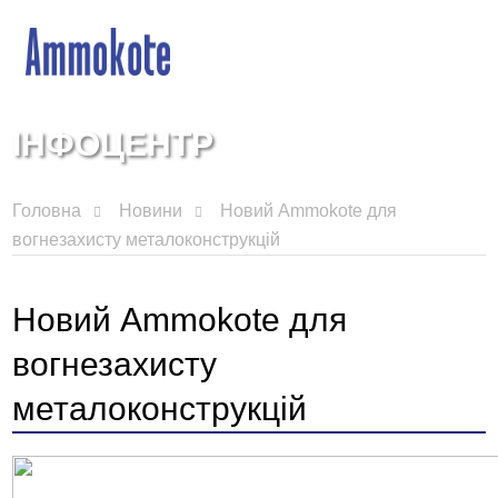
ІНФОЦЕНТР
Головна
Новини
Новий Ammokote для
вогнезахисту металоконструкцій
Новий Ammokote для
вогнезахисту
металоконструкцій