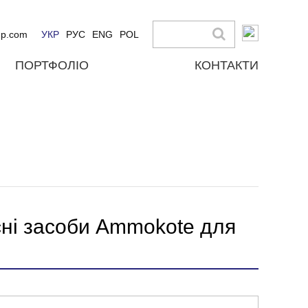
up.com
УКР
РУС
ENG
POL
ПОРТФОЛІО
КОНТАКТИ
сні засоби Ammokote для