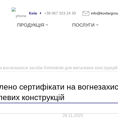
Київ
+38 067 323 24 30
info@kovlargro
ПРОДУКЦІЯ
ПОСЛУГИ
а вогнезахисні засоби Ammokote для металевих конструкцій
лено сертифікати на вогнезахи
левих конструкцій
28.11.2025