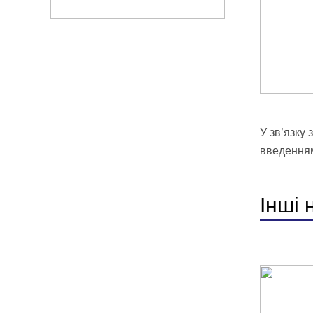
У зв’язку
введенням
Інші