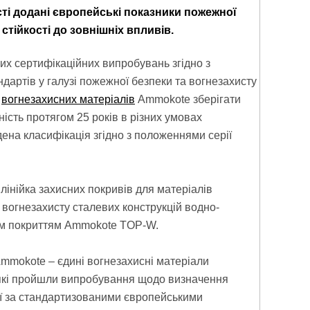
сті додані європейські показники пожежної
 стійкості до зовнішніх впливів.
их сертифікаційних випробувань згідно з
дартів у галузі пожежної безпеки та вогнезахисту
ь
вогнезахисних матеріалів
Ammokote зберігати
ість протягом 25 років в різних умовах
дена класифікація згідно з положеннями серії
інійка захисних покривів для матеріалів
вогнезахисту сталевих конструкцій водно-
м покриттям Ammokote TOP-W.
Ammokote – єдині вогнезахисні матеріали
 які пройшли випробування щодо визначення
ії за стандартизованими європейськими