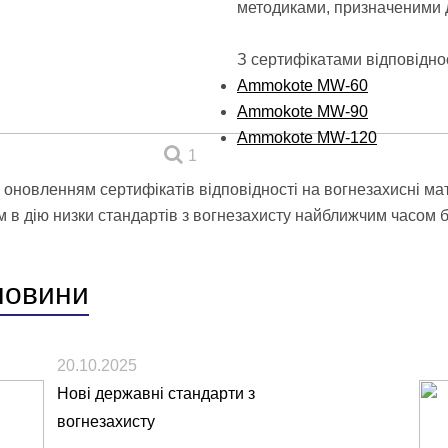
методиками, призначеними д
З сертифікатами відповідно
Ammokote MW-60
Ammokote MW-90
Ammokote MW-120
1
 з оновленням сертифікатів відповідності на вогнезахисні м
 в дію низки стандартів з вогнезахисту найближчим часом бу
новини
20.10.2025
Нові державні стандарти з
вогнезахисту