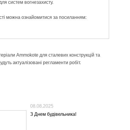
ля систем вогнезахисту.
сті можна ознайомитися за посиланням:
атеріали Ammokote для сталевих конструкцій та
дуть актуалізовані регламенти робіт.
08.08.2025
З Днем будівельника!