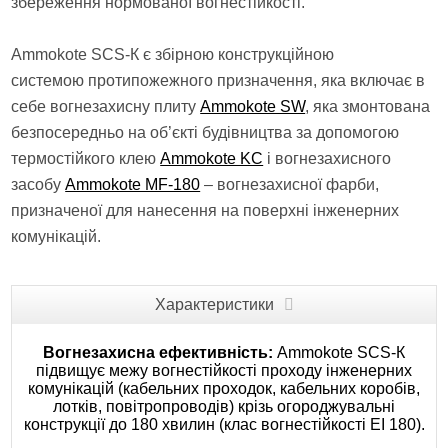
збереження нормованої вогнестійкості.
Ammokote SCS-К є збірною конструкційною
системою протипожежного призначення, яка включає в
себе вогнезахисну плиту
Ammokote SW
, яка змонтована
безпосередньо на об’єкті будівництва за допомогою
термостійкого клею
Ammokote KC
і вогнезахисного
засобу
Ammokote MF-180
– вогнезахисної фарби,
призначеної для нанесення на поверхні інженерних
комунікацій.
Характеристики
Вогнезахисна ефективність:
Ammokote SCS-К
підвищує межу вогнестійкості проходу інженерних
комунікацій (кабельних проходок, кабельних коробів,
лотків, повітропроводів) крізь огороджувальні
конструкції до 180 хвилин (клас вогнестійкості EI 180).