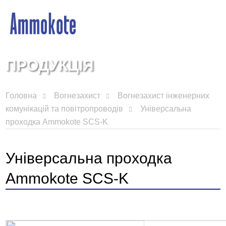
ПРОДУКЦІЯ
Головна
Вогнезахист
Вогнезахист інженерних
комунікацій та повітропроводів
Універсальна
проходка Ammokote SCS-K
Універсальна проходка
Ammokote SCS-K