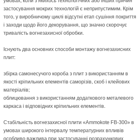
умовах, коли з якихось технологічних або інших причин
застосування мокрих технологій є неприпустимим. Крім
того, у виробничому циклі відсутні етап сушіння покриття
і заходи щодо його декорування, що значно скорочує
тривалість вогнезахисної обробки.
Існують два основних способи монтажу вогнезахисних
плит:
збірка самонесучого короба з плит з використанням в
якості кріпильних елементів саморізів, скоб і клейових
матеріалів;
облицювання з використанням додаткового металевого
каркаса і відповідних кріпильних елементів.
Стабільність вогнезахисної плити «Ammokote FB-300» в
умовах широкого інтервалу температурних впливів
особливо важлива при застосуванні розрахункових