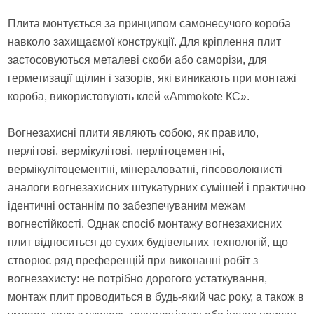
Плита монтується за принципом самонесучого короба
навколо захищаємої конструкції. Для кріплення плит
застосовуються металеві скоби або саморізи, для
герметизації щілин і зазорів, які виникають при монтажі
короба, використовують клей «Ammokote КС».
Вогнезахисні плити являють собою, як правило,
перлітові, вермікулітові, перлітоцементні,
вермікулітоцементні, мінераловатні, гіпсоволокнисті
аналоги вогнезахисних штукатурних сумішей і практично
ідентичні останнім по забезпечуваним межам
вогнестійкості. Однак спосіб монтажу вогнезахисних
плит відноситься до сухих будівельних технологій, що
створює ряд преференцій при виконанні робіт з
вогнезахисту: не потрібно дорогого устаткування,
монтаж плит проводиться в будь-який час року, а також в