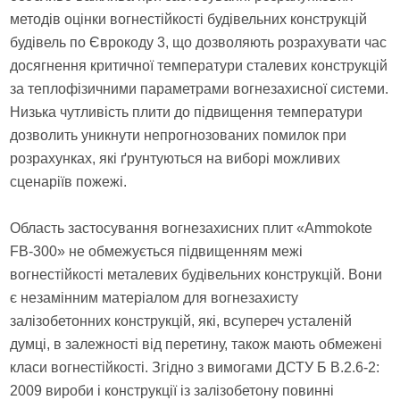
методів оцінки вогнестійкості будівельних конструкцій
будівель по Єврокоду 3, що дозволяють розрахувати час
досягнення критичної температури сталевих конструкцій
за теплофізичними параметрами вогнезахисної системи.
Низька чутливість плити до підвищення температури
дозволить уникнути непрогнозованих помилок при
розрахунках, які ґрунтуються на виборі можливих
сценаріїв пожежі.
Область застосування вогнезахисних плит «Ammokote
FB-300» не обмежується підвищенням межі
вогнестійкості металевих будівельних конструкцій. Вони
є незамінним матеріалом для вогнезахисту
залізобетонних конструкцій, які, всупереч усталеній
думці, в залежності від перетину, також мають обмежені
класи вогнестійкості. Згідно з вимогами ДСТУ Б В.2.6-2:
2009 вироби і конструкції із залізобетону повинні