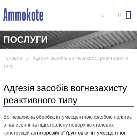
ПОСЛУГИ
Головна
Адгезія засобів вогнезахисту реактивного
типу
Адгезія засобів вогнезахисту
реактивного типу
Вогнезахисна обробка інтумесцентною фарбою полягає
в нанесенні на підготовлену поверхню сталевих
конструкцій
антикорозійної ґрунтовки
,
інтумесцентної