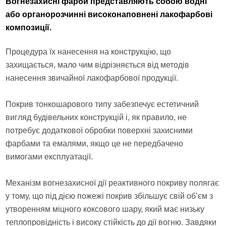
Вогнезахисні фарби представляють собою водні
або органорозчинні високонаповнені лакофарбові
композиції.
Процедура їх нанесення на конструкцію, що
захищається, мало чим відрізняється від методів
нанесення звичайної лакофарбової продукції.
Покрив тонкошарового типу забезпечує естетичний
вигляд будівельних конструкцій і, як правило, не
потребує додаткової обробки поверхні захисними
фарбами та емалями, якщо це не передбачено
вимогами експлуатації.
Механізм вогнезахисної дії реактивного покриву полягає
у тому, що під дією пожежі покрив збільшує свій об’єм з
утворенням міцного коксового шару, який має низьку
теплопровідність і високу стійкість до дії вогню. Завдяки