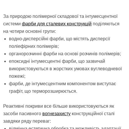
За природою полімерної складової та інтумесцентної
системи
фарби для сталевих конструкцій
поділяються
на чотири основні групи:
водно-дисперсійні фарби, що містять дисперсії
поліефірних полімерів;
органорозчинні фарби на основі розчинів полімерів;
епоксидні інтумесцентні фарби, що зазвичай
використовуються в жорстких умовах вуглеводневої
пожежі;
фарби, де інтумесцентним компонентом виступає
графіт, що терморозширюється.
Реактивні покриви все більше використовуються як
засоби пасивного
вогнезахисту
конструкційної сталі
завдяки ряду переваг:
відмінна естетична обробка та можливість адаптації