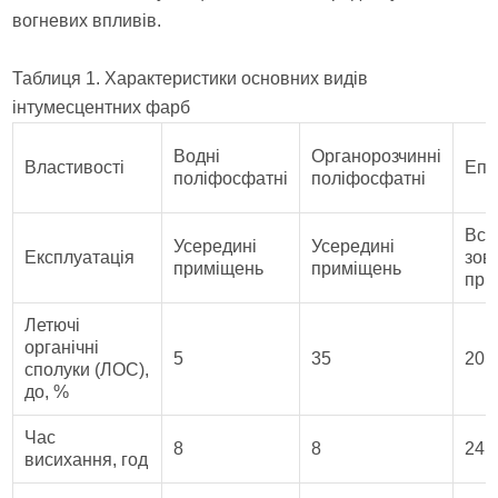
вогневих впливів.
Таблиця 1. Характеристики основних видів
інтумесцентних фарб
Водні
Органорозчинні
Властивості
Епо
поліфосфатні
поліфосфатні
Все
Усередині
Усередині
Експлуатація
зов
приміщень
приміщень
при
Летючі
органічні
5
35
20
сполуки (ЛОС),
до, %
Час
8
8
24
висихання, год