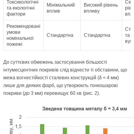
Токсикологічні
Сер
Мінімальний
Високий рівень
та екологічні
рів
вплив
впливу
фактори
впл
Рекомендовані
Ста
умови
Стандартна
Стандартна
та
номінальної
вуг
пожежі
До суттєвих обмежень застосування більшості
інтумесцентних покривів слід віднести ті обставини, що
межа вогнестійкості сталевих конструкцій (δ < 4 мм)
лише для деяких фарб, що утворюють тонкошарові
покриви (до 3 мм) перевищує 60 хв (рис. 2).