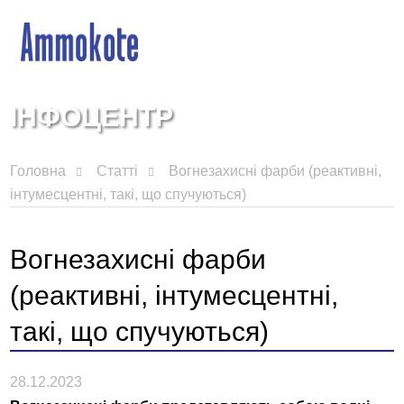
ІНФОЦЕНТР
Головна
Статті
Вогнезахисні фарби (реактивні,
інтумесцентні, такі, що спучуються)
Вогнезахисні фарби
(реактивні, інтумесцентні,
такі, що спучуються)
28.12.2023