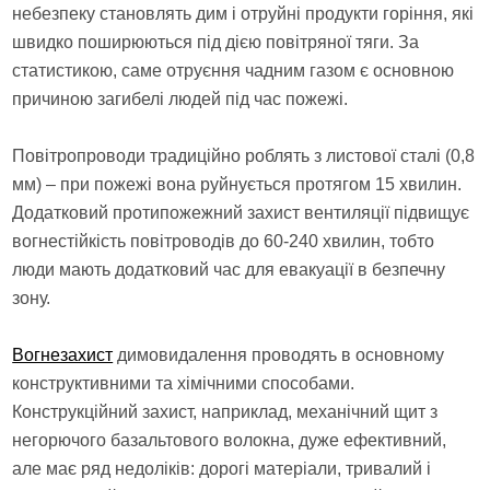
небезпеку становлять дим і отруйні продукти горіння, які
швидко поширюються під дією повітряної тяги. За
статистикою, саме отруєння чадним газом є основною
причиною загибелі людей під час пожежі.
Повітропроводи традиційно роблять з листової сталі (0,8
мм) – при пожежі вона руйнується протягом 15 хвилин.
Додатковий протипожежний захист вентиляції підвищує
вогнестійкість повітроводів до 60-240 хвилин, тобто
люди мають додатковий час для евакуації в безпечну
зону.
Вогнезахист
димовидалення проводять в основному
конструктивними та хімічними способами.
Конструкційний захист, наприклад, механічний щит з
негорючого базальтового волокна, дуже ефективний,
але має ряд недоліків: дорогі матеріали, тривалий і