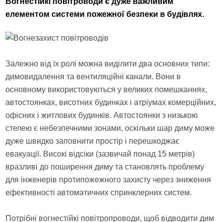
Вогнестійкі повітроводи є дуже важливим
елементом системи пожежної безпеки в будівлях.
Залежно від їх ролі можна виділити два основних типи:
димовидалення та вентиляційні канали. Вони в
основному використовуються у великих помешканнях,
автостоянках, висотних будинках і атріумах комерційних,
офісних і житлових будинків. Автостоянки з низькою
стелею є небезпечними зонами, оскільки шар диму може
дуже швидко заповнити простір і перешкоджає
евакуації. Високі відсіки (зазвичай понад 15 метрів)
вразливі до поширення диму та становлять проблему
для інженерів протипожежного захисту через зниження
ефективності автоматичних спринклерних систем.
Потрібні вогнестійкі повітропроводи, щоб відводити дим