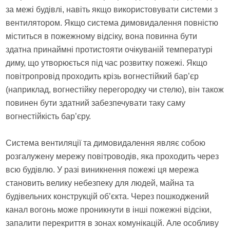
за межі будівлі, навіть якщо використовувати системи з
вентилятором. Якщо система димовидалення повністю
міститься в пожежному відсіку, вона повинна бути
здатна принаймні протистояти очікуваній температурі
диму, що утворюється під час розвитку пожежі. Якщо
повітропровід проходить крізь вогнестійкий бар’єр
(наприклад, вогнестійку перегородку чи стелю), він також
повинен бути здатний забезпечувати таку саму
вогнестійкість бар’єру.
Система вентиляції та димовидалення являє собою
розгалужену мережу повітроводів, яка проходить через
всю будівлю. У разі виникнення пожежі ця мережа
становить велику небезпеку для людей, майна та
будівельних конструкцій об’єкта. Через пошкоджений
канал вогонь може проникнути в інші пожежні відсіки,
запалити перекриття в зонах комунікацій. Але особливу