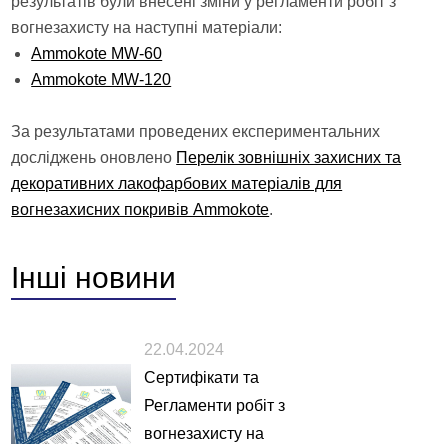
результатів були внесені зміни у регламенти робіт з
вогнезахисту на наступні матеріали:
Ammokote MW-60
Ammokote MW-120
За результатами проведених експериментальних
досліджень оновлено
Перелік зовнішніх захисних та
декоративних лакофарбових матеріалів для
вогнезахисних покривів Ammokote
.
Інші
новини
22.04.2024
Сертифікати та
Регламенти робіт з
вогнезахисту на