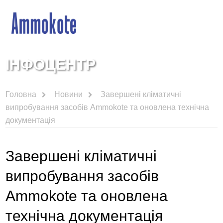
ІНФОЦЕНТР
Головна
Новини
Завершені кліматичні
випробування засобів Ammokote та оновлена технічна
документація
Завершені кліматичні
випробування засобів
Ammokote та оновлена
технічна документація