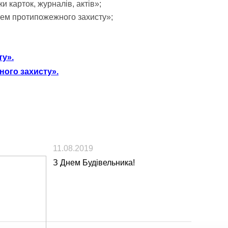
и карток, журналів, актів»;
тем протипожежного захисту»;
ту».
ного захисту».
11.08.2019
З Днем Будівельника!