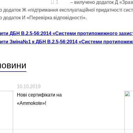
1
– вилучено додаток Д «Зразк
о додаток Ж «підтримання експлуатаційної придатності сис
о додаток И «Перевірка відповідності».
ити ДБН В.2.5-56:2014 «Системи протипожежного захис
ити Зміна№1 к ДБН В.2.5-56:2014 «Системи протипожеж
новини
10.10.2019
Нові сертифікати на
«Ammokote»!