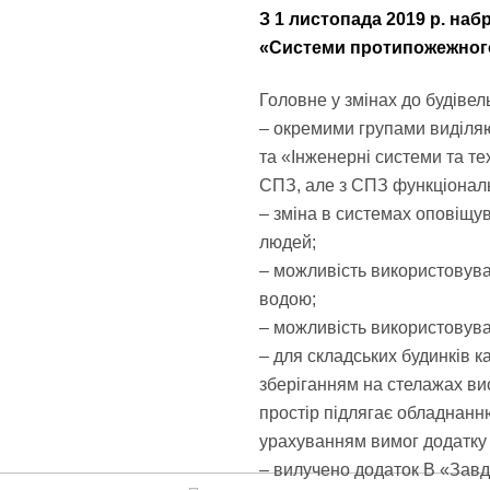
З 1 листопада 2019 р. наб
«Системи протипожежног
Головне у змінах до будівел
– окремими групами виділя
та «Інженерні системи та те
СПЗ, але з СПЗ функціональ
– зміна в системах оповіщ
людей;
– можливість використовув
водою;
– можливість використовува
– для складських будинків к
зберіганням на стелажах ви
простір підлягає обладнан
урахуванням вимог додатку
– вилучено додаток В «Завд