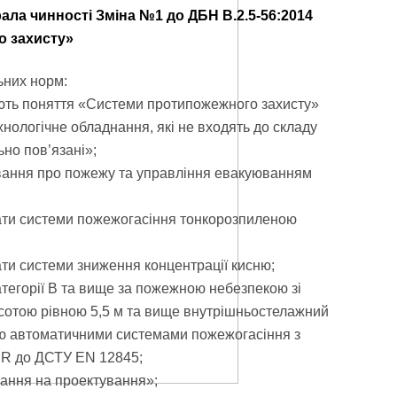
рала чинності Зміна №1 до ДБН В.2.5-56:2014
о захисту»
ьних норм:
ють поняття «Системи протипожежного захисту»
хнологічне обладнання, які не входять до складу
но пов’язані»;
ування про пожежу та управління евакуюванням
ати системи пожежогасіння тонкорозпиленою
ти системи зниження концентрації кисню;
атегорії В та вище за пожежною небезпекою зі
сотою рівною 5,5 м та вище внутрішньостелажний
ню автоматичними системами пожежогасіння з
 R до ДСТУ EN 12845;
ання на проектування»;