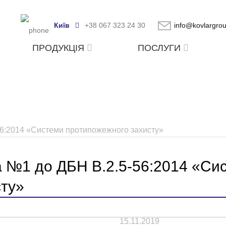
Київ
+38 067 323 24 30
info@kovlargro
ПРОДУКЦІЯ
ПОСЛУГИ
56:2014 «Системи протипожежного захисту»
а №1 до ДБН В.2.5-56:2014 «Си
сту»
15.11.2019