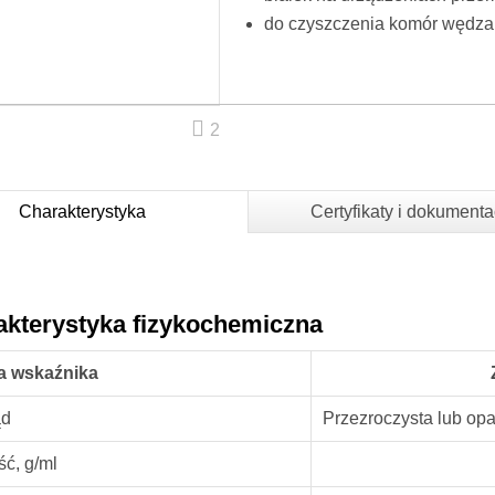
do czyszczenia komór wędzarn
2
Charakterystyka
Certyfikaty i dokumenta
akterystyka fizykochemiczna
a wskaźnika
ąd
Przezroczysta lub opa
ść, g/ml