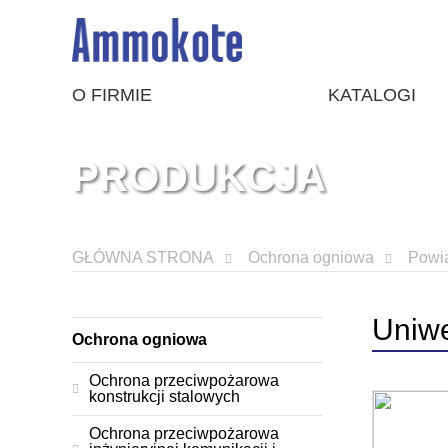
O FIRMIE
KATALOGI
PRODUKCJA
GŁÓWNA STRONA
Ochrona ogniowa
Powią
Uniw
Ochrona ogniowa
Ochrona przeciwpożarowa
konstrukcji stalowych
Ochrona przeciwpożarowa