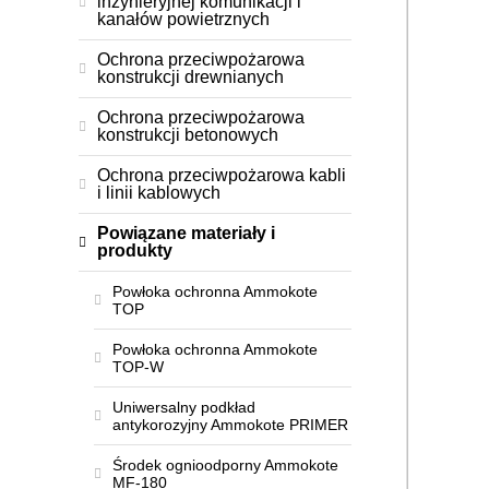
inżynieryjnej komunikacji i
kanałów powietrznych
Ochrona przeciwpożarowa
konstrukcji drewnianych
Ochrona przeciwpożarowa
konstrukcji betonowych
Ochrona przeciwpożarowa kabli
i linii kablowych
Powiązane materiały i
produkty
Powłoka ochronna Ammokote
TOP
Powłoka ochronna Ammokote
TOP-W
Uniwersalny podkład
antykorozyjny Ammokote PRIMER
Środek ognioodporny Ammokote
MF-180