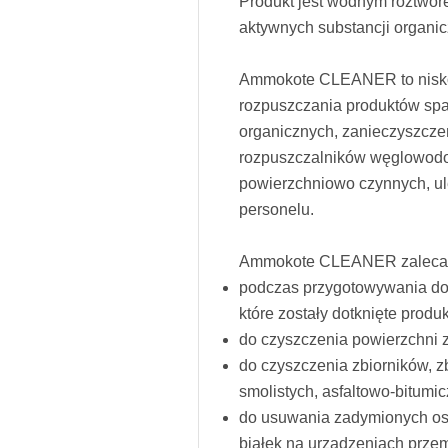
Produkt jest wodnym roztwor
aktywnych substancji organic
Ammokote CLEANER to niskot
rozpuszczania produktów spal
organicznych, zanieczyszczeń
rozpuszczalników węglowodor
powierzchniowo czynnych, ule
personelu.
Ammokote CLEANER zaleca s
podczas przygotowywania do 
które zostały dotknięte prod
do czyszczenia powierzchni z
do czyszczenia zbiorników, z
smolistych, asfaltowo-bitumi
do usuwania zadymionych osa
białek na urządzeniach prze