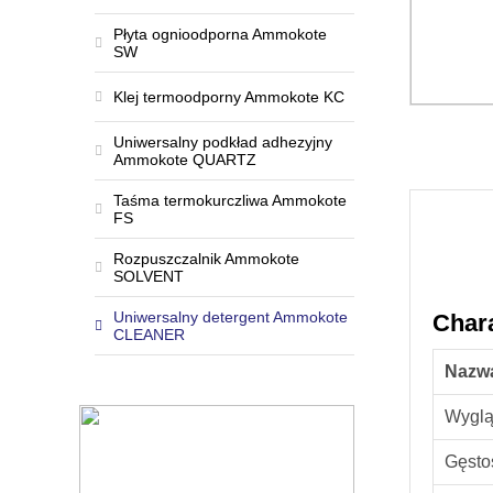
Płyta ognioodporna Ammokote
SW
Klej termoodporny Ammokote KC
Uniwersalny podkład adhezyjny
Ammokote QUARTZ
Taśma termokurczliwa Ammokote
FS
Rozpuszczalnik Ammokote
SOLVENT
Uniwersalny detergent Ammokote
Char
CLEANER
Nazw
Wygl
Gęsto