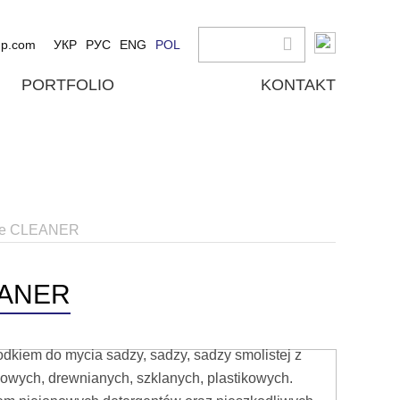
up.com
УКР
РУС
ENG
POL
PORTFOLIO
KONTAKT
ote CLEANER
EANER
iem do mycia sadzy, sadzy, sadzy smolistej z
owych, drewnianych, szklanych, plastikowych.