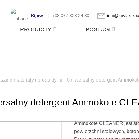
Kijów
+38 067 323 24 30
info@kovlargro
PRODUCTY
POSLUGI
zane materiały i produkty
Uniwersalny detergent Ammok
ersalny detergent Ammokote CL
Ammokote CLEANER jest środk
powierzchni stalowych, beton