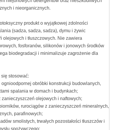
em niejonowych detergentów oraz nieszkodliwych
znych i nieorganicznych.
oksyczny produkt o wyjątkowej zdolności
ania (sadza, sadza, sadza), dymu i żywic
 olejowych i tłuszczowych. Nie zawiera
owych, fosforanów, silikonów i jonowych środków
ga biodegradacji i minimalizuje zagrożenie dla
ię stosować:
ognioodpornej obróbki konstrukcji budowlanych,
uktami spalania w domach i budynkach;
 zanieczyszczeń olejowych i naftowych;
biorników, rurociągów z zanieczyszczeń mineralnych,
cznych, parafinowych;
dów smolistych, trwałych pozostałości tłuszczów i
mysłu spożywczego;