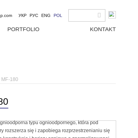
up.com
УКР
РУС
ENG
POL
PORTFOLIO
KONTAKT
e MF-180
80
nioodporna typu ognioodpornego, która pod
 rozszerza się i zapobiega rozprzestrzenianiu się