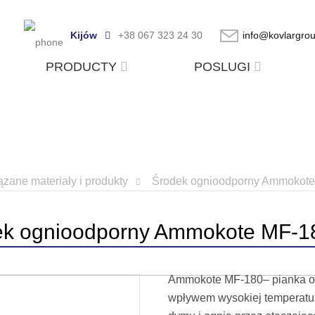
Kijów
+38 067 323 24 30
info@kovlargro
PRODUCTY
POSLUGI
zane materiały i produkty
Środek ognioodporny Ammokot
ek ognioodporny Ammokote MF-1
Ammokote MF-180– pianka og
wpływem wysokiej temperatury