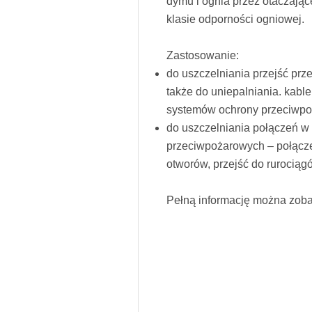
dymu i ognia przez otaczając
klasie odporności ogniowej.
Zastosowanie:
do uszczelniania przejść prz
także do uniepalniania. kabl
systemów ochrony przeciwp
do uszczelniania połączeń w 
przeciwpożarowych – połącze
otworów, przejść do rurociąg
Pełną informację można zob