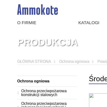
O FIRMIE
KATALOGI
PRODUKCJA
GŁÓWNA STRONA
Ochrona ogniowa
Powią
Środ
Ochrona ogniowa
Ochrona przeciwpożarowa
konstrukcji stalowych
Ochrona przeciwpożarowa