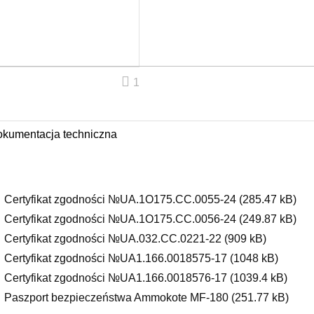
1
kumentacja techniczna
Certyfikat zgodności №UA.1O175.CC.0055-24 (285.47 kB)
Certyfikat zgodności №UA.1O175.CC.0056-24 (249.87 kB)
Certyfikat zgodności №UA.032.CC.0221-22 (909 kB)
Certyfikat zgodności №UA1.166.0018575-17 (1048 kB)
Certyfikat zgodności №UA1.166.0018576-17 (1039.4 kB)
Paszport bezpieczeństwa Ammokote MF-180 (251.77 kB)