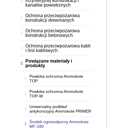
inżynieryjnej komunikacji i
kanałów powietrznych
Ochrona przeciwpożarowa
konstrukcji drewnianych
Ochrona przeciwpożarowa
konstrukcji betonowych
Ochrona przeciwpożarowa kabli
i linii kablowych
Powiązane materiały i
produkty
Powłoka ochronna Ammokote
TOP
Powłoka ochronna Ammokote
TOP-W
Uniwersalny podkład
antykorozyjny Ammokote PRIMER
Środek ognioodporny Ammokote
MF-180