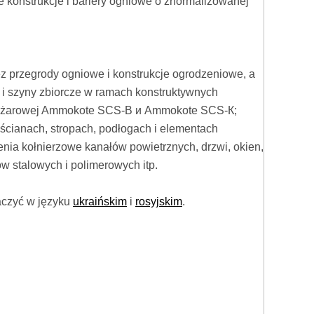
e konstrukcje i bariery ogniowe o znormalizowanej
ez przegrody ogniowe i konstrukcje ogrodzeniowe, a
e i szyny zbiorcze w ramach konstruktywnych
ożarowej Ammokote SCS-В и Ammokote SCS-К;
ścianach, stropach, podłogach i elementach
nia kołnierzowe kanałów powietrznych, drzwi, okien,
ów stalowych i polimerowych itp.
aczyć w języku
ukraińskim
i
rosyjskim
.