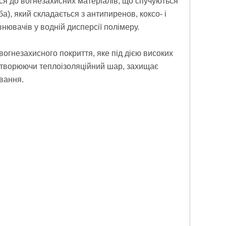
я до вогнезахисних матеріалів, що спучуються
, який складається з антипиренов, коксо- і
нювачів у водній дисперсії полімеру.
огнезахисного покриття, яке під дією високих
 утворюючи теплоізоляційний шар, захищає
ування.