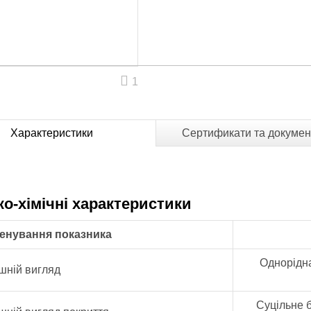
1
Характеристики
Сертификати та докумен
ко-хімічні характеристики
енування показника
Однорідна 
шній вигляд
Суцільне б