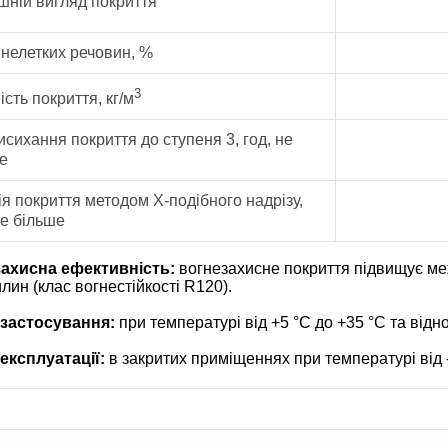
шній вигляд покриття
 нелетких речовин, %
3
ість покриття, кг/м
исихання покриття до ступеня 3, год, не
е
ія покриття методом Х-подібного надрізу,
не більше
ахисна ефективність:
вогнезахисне покриття підвищує меж
лин (клас вогнестійкості R120).
застосування:
при температурі від +5 °С до +35 °С та відн
експлуатації:
в закритих приміщеннях при температурі від - 