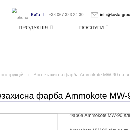
Київ
+38 067 323 24 30
info@kovlargro
ПРОДУКЦІЯ
ПОСЛУГИ
онструкцій
Вогнезахисна фарба Ammokote MW-90 на во
езахисна фарба Ammokote MW-90
Фарба Ammokote MW-90 для 