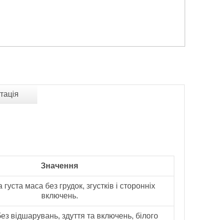
тація
Значення
густа маса без грудок, згустків і сторонніх
включень.
ез відшарувань, здуття та включень, білого