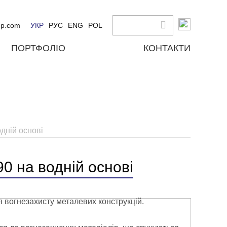
up.com
УКР
РУС
ENG
POL
ПОРТФОЛІО
КОНТАКТИ
дній основі
 на водній основі
вогнезахисту металевих конструкцій.