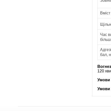
Зовні
Вміст
Щільн
Час в
більш
Адгез
бал, 
Вогнез
120 хви
Умови 
Умови 