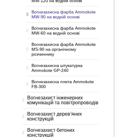
MW-120 на водній основі
Вогнезахисна фарба Ammokote
MW-90 на водній основі
Вогнезахисна фарба Ammokote
MW-60 на водній основі
Вогнезахисна фарба Ammokote
MS-90 на органічному
розчиннику
Вогнезахисна штукатурка
Ammokote GP-240
Вогнезахисна плита Ammokote
FB-300
Вогнезахист інженерних
комунікацій та повітропроводів
Вогнезахист дерев'яних
конструкцій
Вогнезахист бетоних
конструкцій