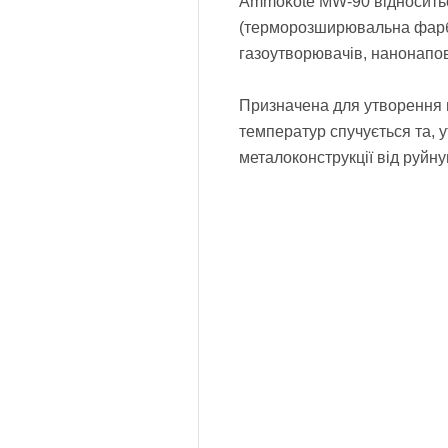
Ammokote MW-90 відноситьс
(терморозширювальна фарба)
газоутворювачів, нанонапов
Призначена для утворення в
температур спучується та,
металоконструкції від руйн