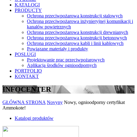
KATALOGI
PRODUCTY
Ochrona przeciwpożarowa konstrukcji stalowych
Ochrona przeciwpożarowa inżynieryjnej komunikacji i
kanałów powietrznych
Ochrona przeciwpożarowa konstrukcji drewnianych
Ochrona przeciwpożarowa konstrukcji betonowych
Ochrona przeciwpożarowa kabli i linii kablowych
Powiązane materiały i produkty
POSLUGI
Projektowanie prac przeciwpożarowych
Aplikacja środków ognioodpornych
PORTFOLIO
KONTAKT
INFOCENTER
GŁÓWNA STRONA
Novyny
Nowy, ognioodporny certyfikat
Ammokote!
Katalogi produktów