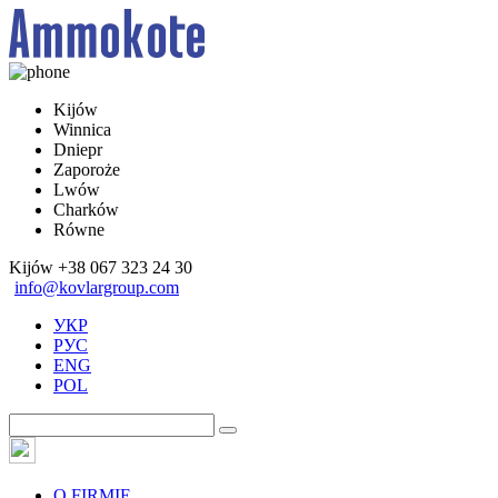
Kijów
Winnica
Dniepr
Zaporoże
Lwów
Charków
Równe
Kijów
+38 067 323 24 30
info@kovlargroup.com
УКР
РУС
ENG
POL
O FIRMIE