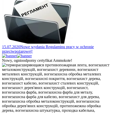
15.07.2020
Nowe wydania Regulaminu pracy w ochronie
przeciwpożarowej!
Nowy, ognioodporny certyfikat Ammokote!