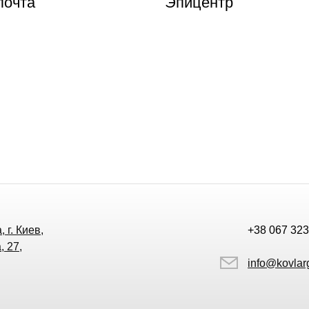
почта
Эпицентр
 г. Киев,
+38 067 323
, 27,
info@kovlar