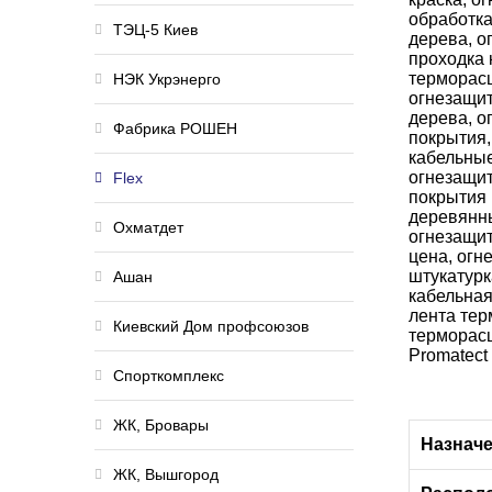
ТЭЦ-5 Киев
НЭК Укрэнерго
Фабрика РОШЕН
Flex
Охматдет
Ашан
Киевский Дом профсоюзов
Спорткомплекс
ЖК, Бровары
Назнач
ЖК, Вышгород