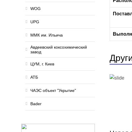
Распол
WOG
Постав
UPG
Выполн
ММК им. Ильича
Авдеевский коксохимический
завод
Друг
ЦУМ, г. Киев
АТБ
ЧАЭС объект "Укрытие"
Ваder