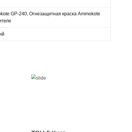
kote GP-240
,
Огнезащитная краска Ammokote
ителе
ий