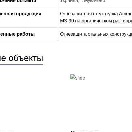
ожение объекта
Украина, г. Мукачево
ленная продукция
Огнезащитная штукатурка Ammo
MS-90 на органическом раствор
енные работы
Огнезащита стальных конструкц
ие объекты