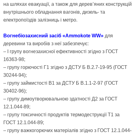
на шляхах евакуації, а також для дерев’яних конструкцій
внутрішнього обладнання вагонів, дизель- та
електропоїздів залізниць і метро.
Вогнебіозахисний засіб «Ammokote WW»
для
деревини та виробів з неї забезпечує:
– I групу вогнезахисної ефективності згідно з ГОСТ
16363-98;
– групу горючості Г1 згідно з ДСТУ Б В.2.7-19-95 (ГОСТ
30244-94);
– групу займистості В1 за ДСТУ Б В.1.1-2-97 (ГОСТ
30402-96);
– групу димоутворювальною здатності Д2 за ГОСТ
12.1.044-89;
– групу токсичності продуктів термодеструкції Т1 за
ГОСТ 12.1.044-89;
– групу важкогорючих матеріалів згідно з ГОСТ 12.1.044-