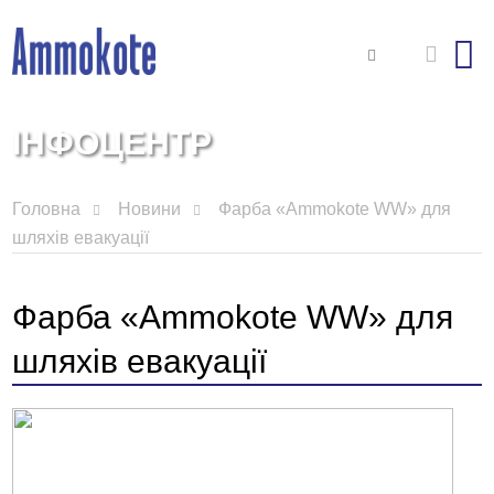
ІНФОЦЕНТР
Головна
Новини
Фарба «Ammokote WW» для
шляхів евакуації
Фарба «Ammokote WW» для
шляхів евакуації