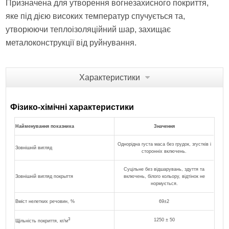
Призначена для утворення вогнезахисного покриття,
яке під дією високих температур спучується та,
утворюючи теплоізоляційний шар, захищає
металоконструкції від руйнування.
Характеристики
Фізико-хімічні характеристики
Найменування показника
Значення
Однорідна густа маса без грудок, згустків і
Зовнішній вигляд
сторонніх включень.
Суцільне без відшарувань, здуття та
Зовнішній вигляд покрыття
включень, білого кольору, відтінок не
нормується.
Вміст нелетких речовин, %
69±2
3
1250 ± 50
Щільність покриття, кг/м