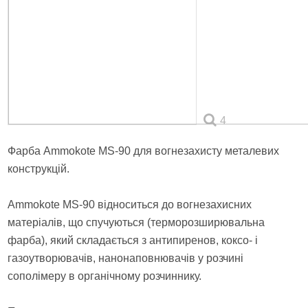
4
Фарба Ammokote MS-90 для вогнезахисту металевих
конструкцій.
Ammokote MS-90 відноситься до вогнезахисних
матеріалів, що спучуються (терморозширювальна
фарба), який складається з антипиренов, коксо- і
газоутворювачів, нанонаповнювачів у розчині
сополімеру в органічному розчиннику.