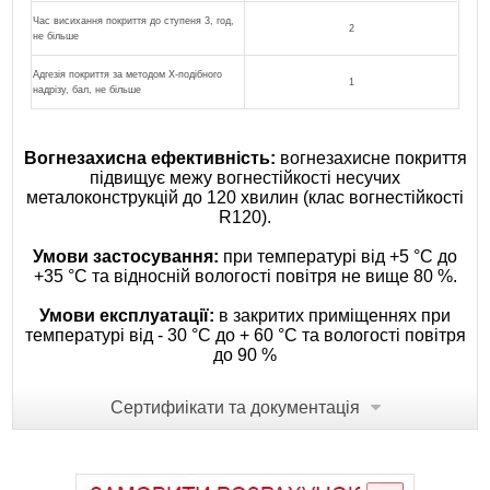
Час висихання покриття до ступеня 3, год,
2
не більше
Адгезія покриття за методом Х-подібного
1
надрізу, бал, не більше
Вогнезахисна ефективність:
вогнезахисне покриття
підвищує межу вогнестійкості несучих
металоконструкцій до 120 хвилин (клас вогнестійкості
R120).
Умови застосування:
при температурі від +5 °С до
+35 °С та відносній вологості повітря не вище 80 %.
Умови експлуатації:
в закритих приміщеннях при
температурі від - 30 °С до + 60 °С та вологості повітря
до 90 %
Сертифиікати та документація