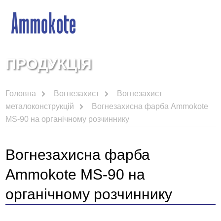
ПРОДУКЦІЯ
Головна
Вогнезахист
Вогнезахист
металоконструкцій
Вогнезахисна фарба Ammokote
MS-90 на органічному розчиннику
Вогнезахисна фарба
Ammokote MS-90 на
органічному розчиннику