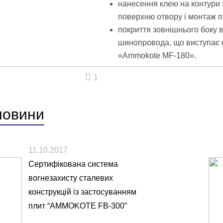
нанесення клею на контури 
поверхню отвору і монтаж п
покриття зовнішнього боку 
шинопровода, що виступає 
«Ammokote MF-180».
1
новини
11.10.2017
Сертифікована система
вогнезахисту сталевих
конструкцій із застосуванням
плит “AMMOKOTE FB-300”