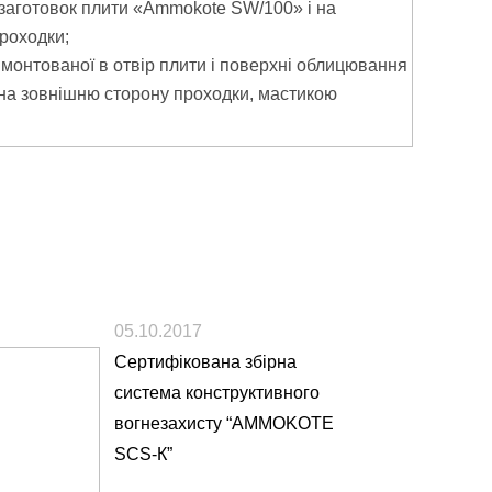
заготовок плити «Ammokote SW/100» і на
роходки;
вмонтованої в отвір плити і поверхні облицювання
на зовнішню сторону проходки, мастикою
05.10.2017
Сертифікована збірна
система конструктивного
вогнезахисту “AMMOKOTE
SCS-К”