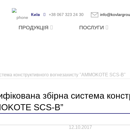
Київ
+38 067 323 24 30
info@kovlargro
ПРОДУКЦІЯ
ПОСЛУГИ
истема конструктивного вогнезахисту "AMMOKOTE SCS-В"
фікована збірна система конст
OKOTE SCS-В”
12.10.2017