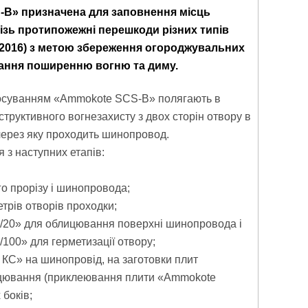
В» призначена для заповнення місць
зь протипожежні перешкоди різних типів
о: 2016) з метою збереження огороджувальних
ігання поширенню вогню та диму.
стосуванням «Ammokote SCS-В» полягають в
структивного вогнезахисту з двох сторін отвору в
через яку проходить шинопровод.
 з наступних етапів:
го прорізу і шинопровода;
трів отворів проходки;
/20» для облицювання поверхні шинопровода і
100» для герметизації отвору;
КС» на шинопровід, на заготовки плит
цювання (приклеювання плити «Ammokote
 боків;