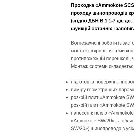
Проходка «Ammokote SCS-
проходу шинопроводів крі
(згідно ДБН В.1.1-7 діє д
функцій останніх і запоб
Вогнезахисні роботи із за
монтажі збірної системи кон
протипожежній перешкоді, 
Монтаж системи складається
підготовка поверхні стіново
виміру геометричних параме
розкрій плит «Ammokote SW
розкрій плит «Ammokote SW/
нанесення клею «Ammokote 
«Ammokote SW/20» та обли
SW/20») шинопровода з усіх