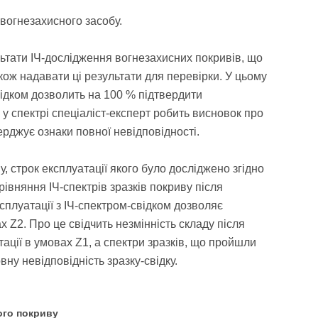
 вогнезахисного засобу.
тати ІЧ-дослідження вогнезахисних покривів, що
також надавати ці результати для перевірки. У цьому
відком дозволить на 100 % підтвердити
 у спектрі спеціаліст-експерт робить висновок про
верджує ознаки повної невідповідності.
 строк експлуатації якого було досліджено згідно
рівняння ІЧ-спектрів зразків покриву після
плуатації з ІЧ-спектром-свідком дозволяє
 Z2. Про це свідчить незмінність складу після
тації в умовах Z1, а спектри зразків, що пройшли
у невідповідність зразку-свідку.
ого покриву