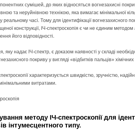
понентних сумішей, до яких відносяться вогнезахисні покри
ивною та неруйнівною технікою, яка вимагає мінімальної кіль
 у реальному часі. Тому для ідентифікації вогнезахисного по
щеної конструкції, ІЧ-спектроскопія є чи не єдиним методом
ення його відповідності.
я, яку надає ІЧ-спектр, є доказом наявності у складі необхі
незахисного покриву у вигляді «відбитків пальців» хімічних 
спектроскопії характеризується швидкістю, зручністю, надійн
 мінімальними витратами.
ування методу ІЧ-спектроскопії для іден
ів інтумесцентного типу.