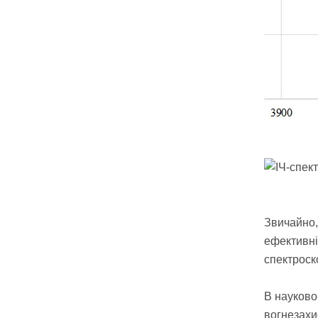
Звичайно,
ефективні
спектроск
В науково
вогнезахи