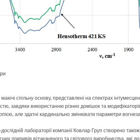
 маючі спільну основу, представлені на спектрах інтумесце
стю, завдяки використанню різних домішок та модифікаторів,
опією, але здатні кардинально змінювати параметри вогнеза
-дослідній лабораторії компанії Ковлар Груп створено також 
сних покривів вітчизняного та світового виробництва, які 