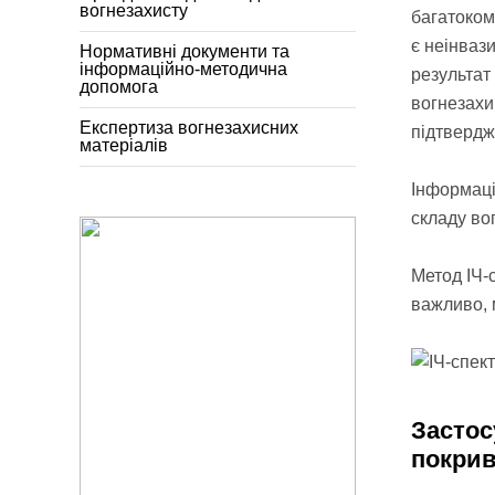
вогнезахисту
багатоком
є неінваз
Нормативні документи та
інформаційно-методична
результат
допомога
вогнезахи
Експертиза вогнезахисних
підтвердж
матеріалів
Інформаці
складу вог
Метод ІЧ-
важливо,
Застос
покрив