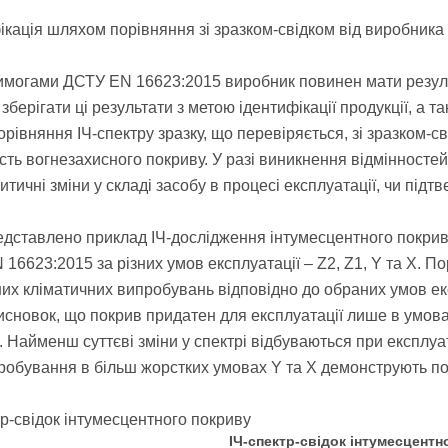
фікація шляхом порівняння зі зразком-свідком від виробника
вимогами ДСТУ EN 16623:2015 виробник повинен мати резуль
зберігати ці результати з метою ідентифікації продукції, а 
орівняння ІЧ-спектру зразку, що перевіряється, зі зразком-с
ість вогнезахисного покриву. У разі виникнення відмінностей
итичні зміни у складі засобу в процесі експлуатації, чи підт
дставлено приклад ІЧ-дослідження інтумесцентного покриву,
16623:2015 за різних умов експлуатації – Z2, Z1, Y та X. По
их кліматичних випробувань відповідно до обраних умов екс
исновок, що покрив придатен для експлуатації лише в умовах
ї. Найменш суттєві зміни у спектрі відбуваються при експлуа
робування в більш жорстких умовах Y та X демонструють повн
ІЧ-спектр-свідок інтумесцентн