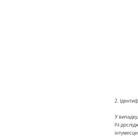
2. Ідентиф
У випадку
ІЧ-дослід
інтумесце