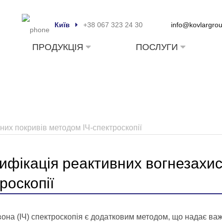
Київ
+38 067 323 24 30
info@kovlargro
ПРОДУКЦІЯ
ПОСЛУГИ
них покривів методом ІЧ-спектроскопії
ифікація реактивних вогнезахис
роскопії
она (ІЧ) спектроскопія є додатковим методом, що надає в