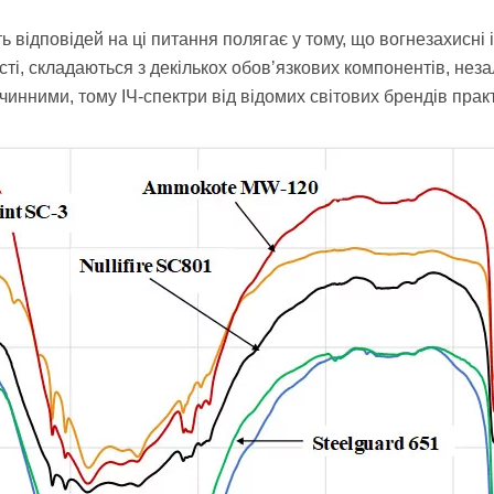
ь відповідей на ці питання полягає у тому, що вогнезахисні 
сті, складаються з декількох обовʼязкових компонентів, нез
чинними, тому ІЧ-спектри від відомих світових брендів прак