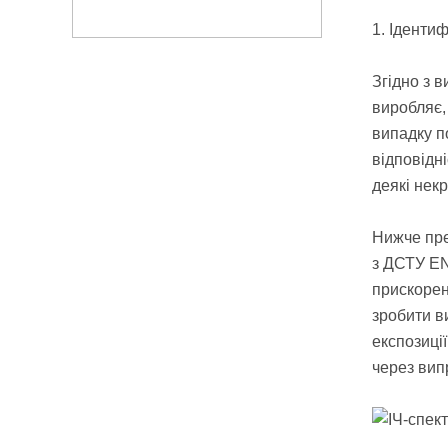
1. Іденти
Згідно з 
виробляє, 
випадку п
відповідн
деякі некр
Нижче пре
з ДСТУ EN 
прискорен
зробити в
експозиці
через вип