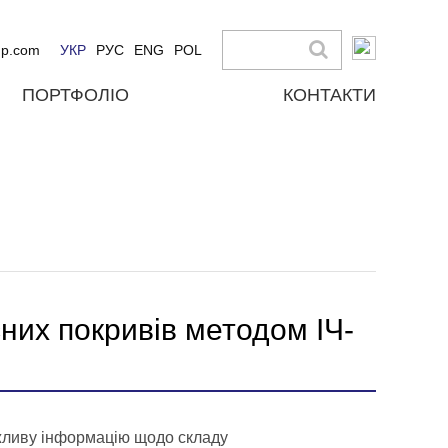
up.com
УКР
РУС
ENG
POL
ПОРТФОЛІО
КОНТАКТИ
них покривів методом ІЧ-
ажливу інформацію щодо складу