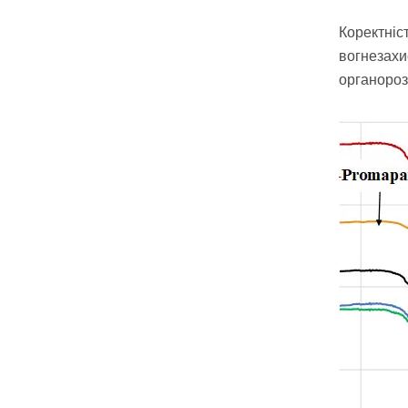
Коректніст
вогнезахи
органороз