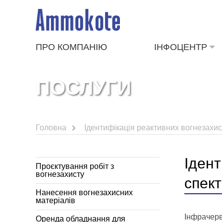
ПРО КОМПАНІЮ
ІНФОЦЕНТР
ПОСЛУГИ
Головна
Ідентифікація реактивних вогнезахис
Ідент
Проєктування робіт з
вогнезахисту
спект
Нанесення вогнезахисних
матеріалів
Інфрачерв
Оренда обладнання для