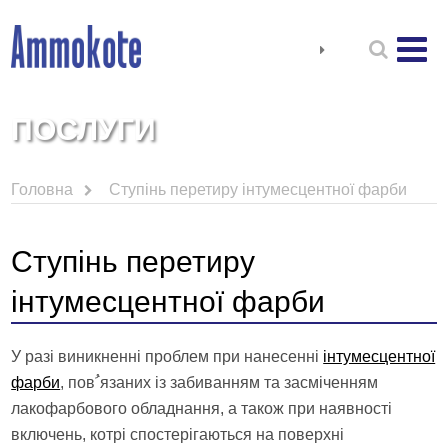
ПОСЛУГИ
Головна
Ступінь перетиру інтумесцентної фарби
Ступінь перетиру
інтумесцентної фарби
У разі виникненні проблем при нанесенні
інтумесцентної
фарби
, повﹸязаних із забиванням та засміченням
лакофарбового обладнання, а також при наявності
включень, котрі спостерігаються на поверхні