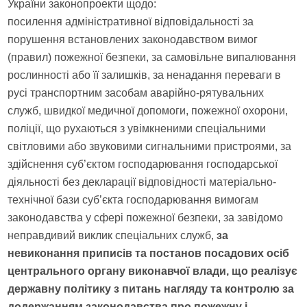
України законопроекти щодо:
посилення адміністративної відповідальності за
порушення встановлених законодавством вимог
(правил) пожежної безпеки, за самовільне випалювання
рослинності або її залишків, за ненадання переваги в
русі транспортним засобам аварійно-рятувальних
служб, швидкої медичної допомоги, пожежної охорони,
поліції, що рухаються з увімкненими спеціальними
світловими або звуковими сигнальними пристроями, за
здійснення суб’єктом господарювання господарської
діяльності без декларації відповідності матеріально-
технічної бази суб’єкта господарювання вимогам
законодавства у сфері пожежної безпеки, за завідомо
неправдивий виклик спеціальних служб,
за
невиконання приписів та постанов посадових осіб
центрального органу виконавчої влади, що реалізує
державну політику з питань нагляду та контролю за
додержанням законодавства про пожежну і