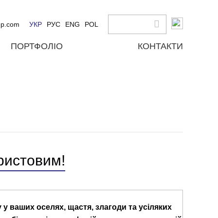
up.com
УКР
РУС
ENG
POL
ПОРТФОЛІО
КОНТАКТИ
ристовим!
у ваших оселях, щастя, злагоди та усіляких