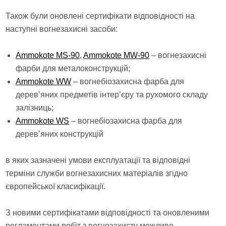
Також були оновлені сертифікати відповідності на
наступні вогнезахисні засоби:
Ammokote MS-90
,
Ammokote MW-90
– вогнезахисні
фарби для металоконструкцій;
Ammokote WW
– вогнебіозахисна фарба для
дерев’яних предметів інтер’єру та рухомого складу
залізниць;
Ammokote WS
– вогнебіозахисна фарба для
дерев’яних конструкцій
в яких зазначені умови експлуатації та відповідні
терміни служби вогнезахисних матеріалів згідно
європейської класифікації.
З новими сертифікатами відповідності та оновленими
регламентами робіт з вогнезахисту можливо