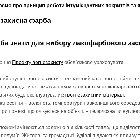
аємо про принцип роботи інтумісцентних покриттів та 
ба знати для вибору лакофарбового
зас
дання
Проекту вогнезахисту
обовﹸязково ураховувати:
ний ступінь вогнезахисту – визначений клас вогнестійкості ко
 відповідати вогнезахисним можливостям тонкошарового покр
в яких буде експлуатуватися
вогнезахисний матеріал
;
нанесення – вологість, температура навколишнього середо
параметри пожежі, що очікується на обﹸєкті, – целюлозна ч
пожежі змінюються залежно від кількості тепла, що виділя
температури близько 600°C приблизно через 5