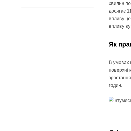
хвилин по
досягає 1
впливу це
впливу ву
Як пра
В умовах
поверхні 
зростання 
годин.