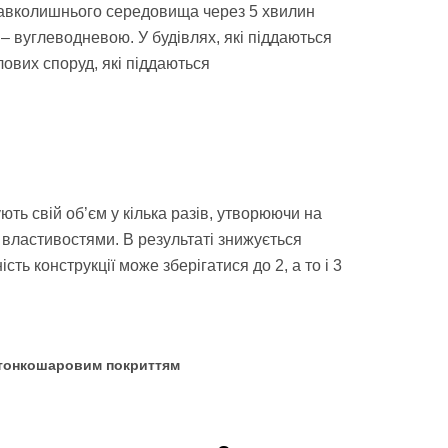
 навколишнього середовища через 5 хвилин
 вуглеводневою. У будівлях, які піддаються
ових споруд, які піддаються
ють свій об’єм у кілька разів, утворюючи на
 властивостями. В результаті знижується
ть конструкції може зберігатися до 2, а то і 3
м тонкошаровим покриттям