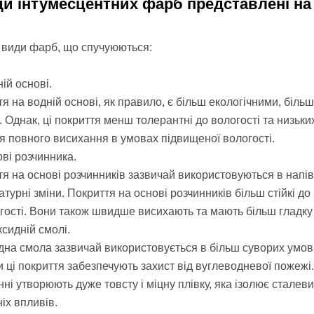
ди інтумесцентних фарб представлені на
види фарб, що спучуюються:
ій основі.
я на водній основі, як правило, є більш екологічними, бі
. Однак, ці покриття менш толерантні до вологості та низьк
я повного висихання в умовах підвищеної вологості.
ві розчинника.
я на основі розчинників зазвичай використовуються в напів
турні зміни. Покриття на основі розчинників більш стійкі д
гості. Вони також швидше висихають та мають більш гладку
сидній смолі.
на смола зазвичай використовується в більш суворих умовах
и ці покриття забезпечують захист від вуглеводневої пожежі.
ні утворюють дуже товсту і міцну плівку, яка ізолює сталевий
іх впливів.