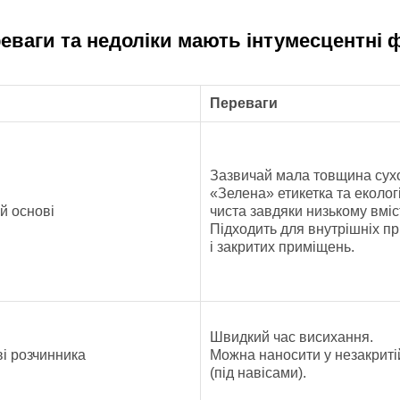
реваги та недоліки мають інтумесцентні 
Переваги
Зазвичай мала товщина сухо
«Зелена» етикетка та еколог
й основі
чиста завдяки низькому вмі
Підходить для внутрішніх п
і закритих приміщень.
Швидкий час висихання.
і розчинника
Можна наносити у незакритій
(під навісами).