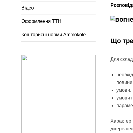
Розповід
Відео
Оформлення ТТН
Кошторисні норми Ammokote
Що тре
Для скла
необхід
повинен
умови, 
умови 
Характер 
джерелом полумﹸя. Житлові та громадські будівлі піддаються впливу 