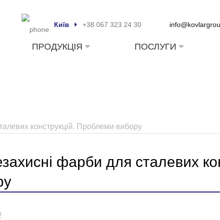
Київ
+38 067 323 24 30
info@kovlargro
ПРОДУКЦІЯ
ПОСЛУГИ
талевих конструкцій. Проблеми вибору
езахисні фарби для сталевих ко
ру
2