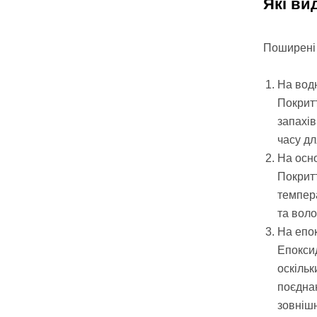
Які ви
Поширені 
На водн
Покритт
запахів
часу дл
На осно
Покритт
темпера
та воло
На епок
Епоксид
оскільк
поєднан
зовнішн