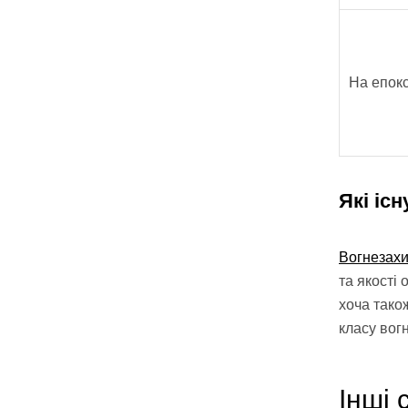
На епокс
Які іс
Вогнезахи
та якості
хоча тако
класу вогн
Інші