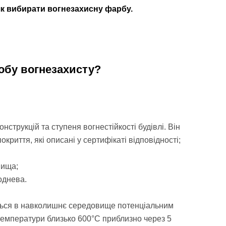
як вибирати вогнезахисну фарбу.
обу вогнезахисту
?
нструкцій та ступеня вогнестійкості будівлі. Він
иття, які описані у сертифікаті відповідності;
вища;
и вуглеводнева.
ється в навколишнє середовище потенціальним