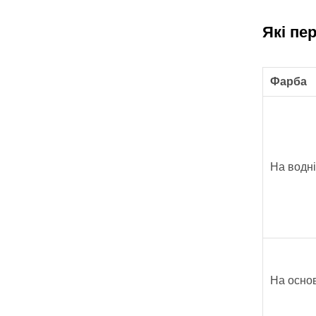
Які пе
Фарба
На водні
На основ