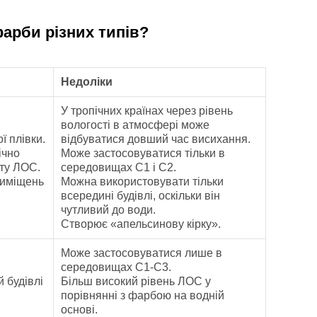
фарби різних типів?
Недоліки
У тропічних країнах через рівень
вологості в атмосфері може
ї плівки.
відбуватися довший час висихання.
ічно
Може застосовуватися тільки в
сту ЛОС.
середовищах C1 і C2.
риміщень
Можна використовувати тільки
всередині будівлі, оскільки він
чутливий до води.
Створює «апельсинову кірку».
Може застосовуватися лише в
середовищах C1-C3.
 будівлі
Більш високий рівень ЛОС у
порівнянні з фарбою на водній
основі.