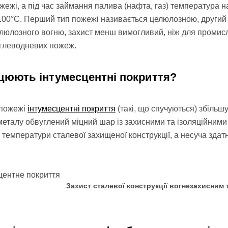
жежі, а під час займання палива (нафта, газ) температура
100°C. Перший тип пожежі називається целюлозною, другий –
люлозного вогню, захист менш вимогливий, ніж для промисл
глеводневих пожеж.
цюють інтумесцентні покриття?
 пожежі
інтумесцентні покриття
(такі, що спучуються) збільшу
металу обвуглений міцний шар із захисними та ізоляційними
температури сталевої захищеної конструкції, а несуча здатніс
Захист сталевої конструкції вогнезахисни