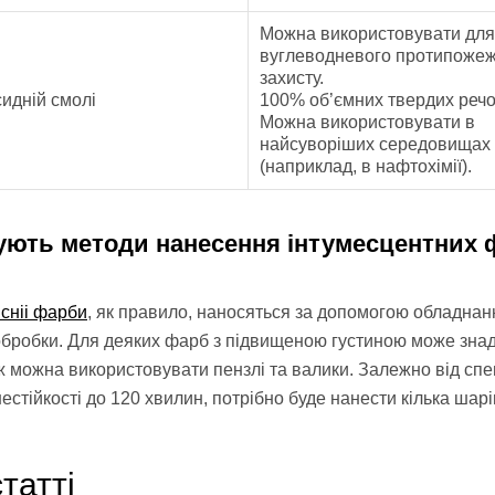
Можна використовувати для
вуглеводневого протипоже
захисту.
идній смолі
100% об’ємних твердих речо
Можна використовувати в
найсуворіших середовищах
(наприклад, в нафтохімії).
нують методи нанесення інтумесцентних
сніі фарби
, як правило, наносяться за допомогою обладнан
 обробки. Для деяких фарб з підвищеною густиною може зна
ж можна використовувати пензлі та валики. Залежно від спец
естійкості до 120 хвилин, потрібно буде нанести кілька шарі
статті