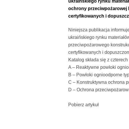
ukraińskiego rynku materia
ochrony przeciwpożarowej k
certyfikowanych i dopuszcz
Niniejsza publikacja informu
ukraińskiego rynku materiałó
przeciwpożarowego konstrukcj
certyfikowanych i dopuszczon
Katalog składa się z czterech 
A – Reaktywne powłoki ognio
B – Powłoki ognioodporne typ
C – Konstruktywna ochrona 
D – Ochrona przeciwpożarow
Pobierz artykuł