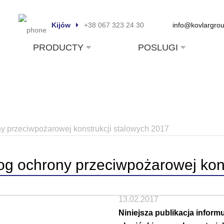
Kijów
+38 067 323 24 30
info@kovlargro
PRODUCTY
POSLUGI
y przeciwpożarowej konstrukcji stalowych 2017
og ochrony przeciwpożarowej kon
13.02.2017
Niniejsza publikacja infor