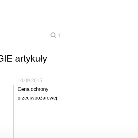
1
GIE
artykuły
10.09.2015
Cena ochrony
przeciwpożarowej