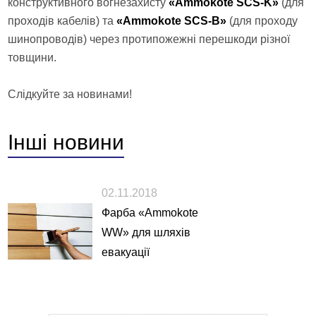
конструктивного вогнезахисту
«Ammokote SCS-K»
(для
проходів кабелів) та
«Ammokote SCS-В»
(для проходу
шинопроводів) через протипожежні перешкоди різної
товщини.
Слідкуйте за новинами!
Інші
новини
02.11.2018
Фарба «Ammokote
WW» для шляхів
евакуації