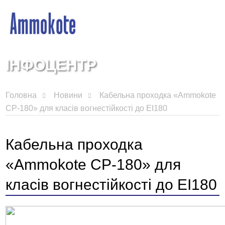
ІНФОЦЕНТР
Головна
Новини
Кабельна проходка «Ammokote
СР-180» для класів вогнестійкості до EI180
Кабельна проходка
«Ammokote СР-180» для
класів вогнестійкості до EI180