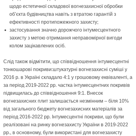
щодо естетичної складової вогнезахисної обробки
об’єкта будівництва навіть з втратою гарантій з
ефективності протипожежного захисту;
застосування значно дорожчого інтумесцентного
захисту з метою отримання неправомірної вигоди
колом зацікавлених осіб.
Слід також відмітити, що співвідношення інтумесцентні
тонкошарові покриви:штукатурні вогнезахисні суміші у
2016 р. в Україні складало 4:1 у грошовому еквіваленті, а
за період 2019-2022 рр. частка інтумесцентних покривів
підвищилась до співвідношення 9:1. Внесок
вогнезахисних плит залишається незмінним – біля 10%
від загального бюджету вогнезахисних матеріалів за
період 2016-2022 рр. Інтумесцентні покриви, що були
реалізовані на ринку вогнезахисту України в 2019-2022
рр., в основному, були використані для вогнезахисту