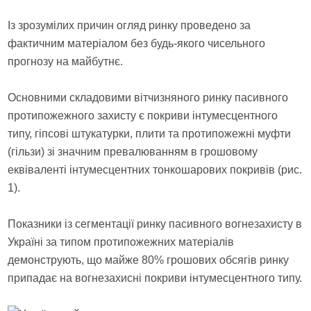
Із зрозумілих причин огляд ринку проведено за
фактичним матеріалом без будь-якого чисельного
прогнозу на майбутнє.
Основними складовими вітчизняного ринку пасивного
протипожежного захисту є покриви інтумесцентного
типу, гіпсові штукатурки, плити та протипожежні муфти
(гільзи) зі значним превалюванням в грошовому
еквіваленті інтумесцентних тонкошарових покривів (рис.
1).
Показники із сегментації ринку пасивного вогнезахисту в
Україні за типом протипожежних матеріалів
демонструють, що майже 80% грошових обсягів ринку
припадає на вогнезахисні покриви інтумесцентного типу.