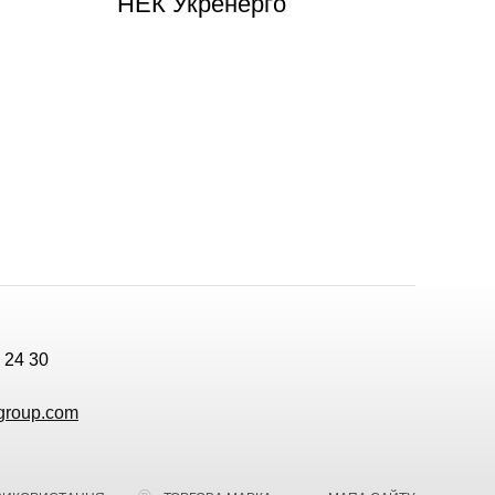
НЕК Укренерго
 24 30
group.com