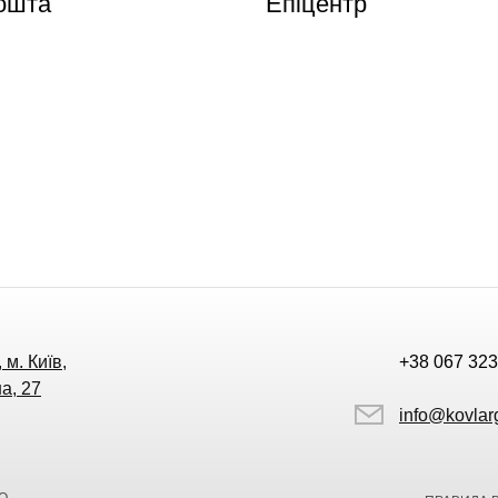
ошта
Епіцентр
 м. Київ,
+38 067 323
а, 27
info@kovlar