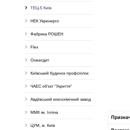
ТЕЦ-5 Київ
НЕК Укренерго
Фабрика РОШЕН
Flex
Охматдит
Київський будинок профспілок
ЧАЕС об'єкт "Укриття"
Авдіївський коксохімічний завод
ММК ім. Ілліча
Призна
ЦУМ, м. Київ