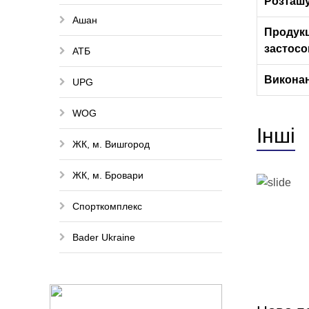
Розташу
Ашан
Продукц
застосо
АТБ
Виконан
UPG
WOG
Інші
ЖК, м. Вишгород
ЖК, м. Бровари
Спорткомплекс
Bader Ukraine