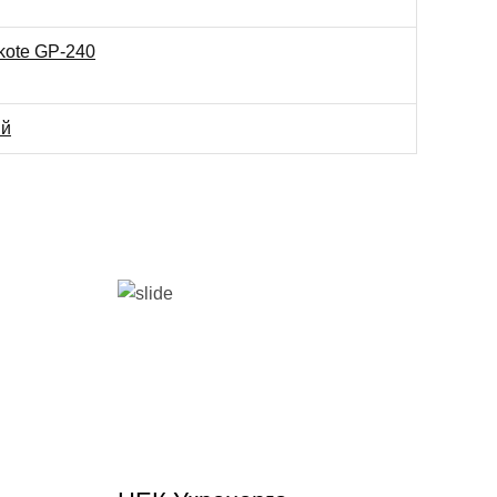
kote GP-240
ій