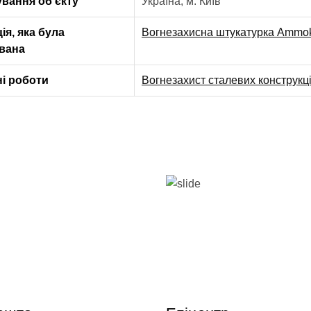
вання об’єкту
Україна, м. Київ
ія, яка була
Вогнезахисна штукатурка Ammo
вана
і роботи
Вогнезахист сталевих конструкц