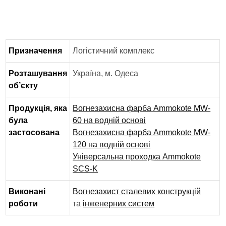
Призначення
Логістичний комплекс
Розташування
Україна, м. Одеса
об’єкту
Продукція, яка
Вогнезахисна фарба Ammokote MW-
була
60 на водній основі
застосована
Вогнезахисна фарба Ammokote MW-
120 на водній основі
Універсальна проходка Ammokote
SCS-K
Виконані
Вогнезахист сталевих конструкцій
роботи
та
інженерних систем